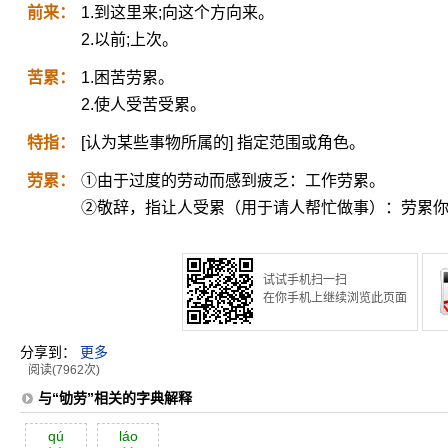
前来：
1.到这里来;向这个方向来。
2.以前;上次。
苦累：
1.困苦劳累。
2.使人受苦受累。
特指：
[认为某些事物所属的] 指定范围或角色。
劳累：
①由于过度的劳动而感到疲乏：工作劳累。
②敬辞，指让人受累（用于请人帮忙做事）：劳累
试试手机扫一扫
在你手机上继续浏览此页面
分享到：
更多
阅读(7962次)
与“劬劳”相关的字典解释
qú
láo