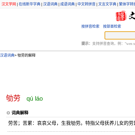
汉文学网
|
在线新华字典
|
汉语词典
|
成语词典
|
中文转拼音
|
文言文字典
|
繁体字转
按拼音检索
按部首检索
提示：
支持拼音查询，例：“wen xu
汉语词典
>
劬劳的解释
劬劳
qú láo
词典解释
劳苦；苦累：哀哀父母，生我劬劳。特指父母抚养儿女的劳