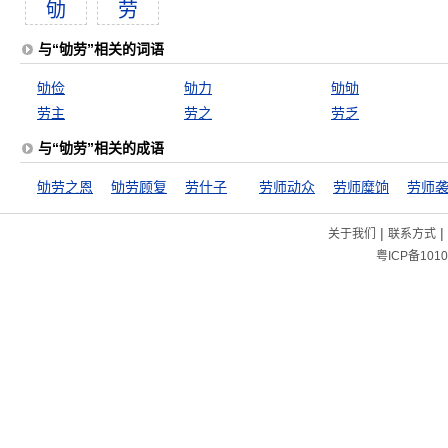
劬
劳
与“劬劳”相关的词语
劬俭
劬力
劬劬
劳主
劳之
劳乏
与“劬劳”相关的成语
劬劳之恩
劬劳顾复
劳什子
劳师动众
劳师糜饷
劳师
|
|
关于我们
联系方式
粤ICP备1010