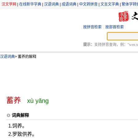
汉文学网
|
在线新华字典
|
汉语词典
|
成语词典
|
中文转拼音
|
文言文字典
|
繁体字转
按拼音检索
按部首检索
提示：
支持拼音查询，例：“wen xu
汉语词典
>
蓄养的解释
蓄养
xù yǎng
词典解释
1.饲养。
2.罗致供养。