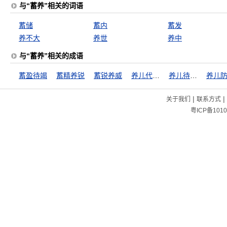
与“蓄养”相关的词语
蓄储
蓄内
蓄发
养不大
养世
养中
与“蓄养”相关的成语
蓄盈待竭
蓄精养锐
蓄锐养威
养儿代老，积谷防饥
养儿待老，积谷防饥
养儿
|
|
关于我们
联系方式
粤ICP备1010