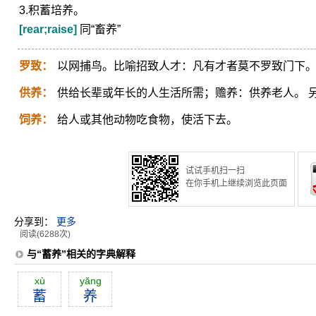
3.积蓄培养。
[rear;raise]
同“畜养”
罗致：
以网捕鸟。比喻招致人才：凡有才者莫不罗致门下
供养：
供给长辈或年长的人生活所需；赡养：供养老人。 另见g
饲养：
给人或其他动物吃食物，使活下去。
试试手机扫一扫
在你手机上继续浏览此页面
分享到：
更多
阅读(6288次)
与“蓄养”相关的字典解释
xù
yăng
蓄
养