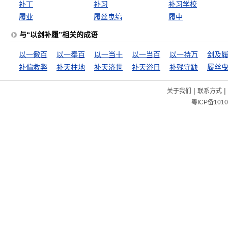
补丁
补习
补习学校
履业
履丝曳缟
履中
与“以剑补履”相关的成语
以一儆百
以一奉百
以一当十
以一当百
以一持万
剑及
补偏救弊
补天柱地
补天济世
补天浴日
补残守缺
履丝
|
|
关于我们
联系方式
粤ICP备1010