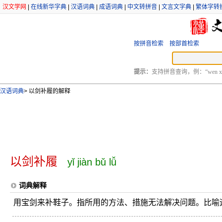
汉文学网
|
在线新华字典
|
汉语词典
|
成语词典
|
中文转拼音
|
文言文字典
|
繁体字转
按拼音检索
按部首检索
提示：
支持拼音查询，例：“wen xu
汉语词典
>
以剑补履的解释
以剑补履
yǐ jiàn bǔ lǚ
词典解释
用宝剑来补鞋子。指所用的方法、措施无法解决问题。比喻