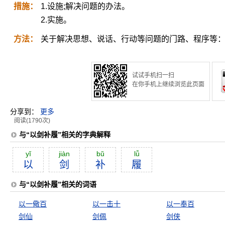
措施：
1.设施;解决问题的办法。
2.实施。
方法：
关于解决思想、说话、行动等问题的门路、程序等
试试手机扫一扫
在你手机上继续浏览此页面
分享到：
更多
阅读(1790次)
与“以剑补履”相关的字典解释
yĭ
jiàn
bŭ
lǚ
以
剑
补
履
与“以剑补履”相关的词语
以一儆百
以一击十
以一奉百
剑仙
剑佩
剑侠