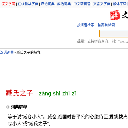
汉文学网
|
在线新华字典
|
汉语词典
|
成语词典
|
中文转拼音
|
文言文字典
|
繁体字转
按拼音检索
按部首检索
提示：
支持拼音查询，例：“wen xu
汉语词典
>
臧氏之子的解释
臧氏之子
zāng shì zhī zǐ
词典解释
等于说“臧仓小人”。臧仓,战国时鲁平公的心腹侍臣,爱挑拨
仓小人”或“臧氏之子”。