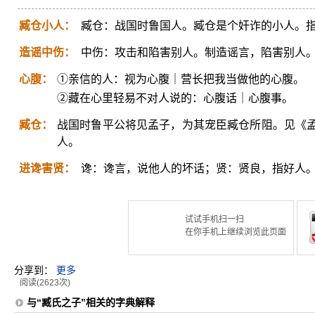
臧仓小人：
臧仓：战国时鲁国人。臧仓是个奸诈的小人。
造谣中伤：
中伤：攻击和陷害别人。制造谣言，陷害别人
心腹：
①亲信的人：视为心腹｜营长把我当做他的心腹。
②藏在心里轻易不对人说的：心腹话｜心腹事。
臧仓：
战国时鲁平公将见孟子，为其宠臣臧仓所阻。见《
人。
进谗害贤：
谗：谗言，说他人的坏话；贤：贤良，指好人
试试手机扫一扫
在你手机上继续浏览此页面
分享到：
更多
阅读(2623次)
与“臧氏之子”相关的字典解释