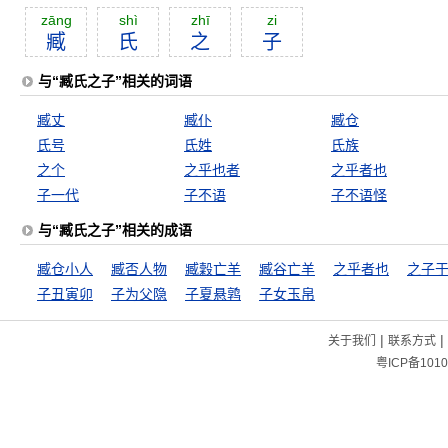
zāng
shì
zhī
zi
臧
氏
之
子
与“臧氏之子”相关的词语
臧丈
臧仆
臧仓
氏号
氏姓
氏族
之个
之乎也者
之乎者也
子一代
子不语
子不语怪
与“臧氏之子”相关的成语
臧仓小人
臧否人物
臧穀亡羊
臧谷亡羊
之乎者也
之子
子丑寅卯
子为父隐
子夏悬鹑
子女玉帛
|
|
关于我们
联系方式
粤ICP备1010