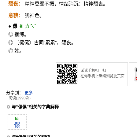
颓丧：
精神委靡不振，情绪消沉：精神颓丧。
意貌：
犹神色。
●
傫
lěi ㄌㄟˇ
◎ 捆缚。
◎ 〔傫傫〕古同“累累”，颓丧。
◎ 姓。
试试手机扫一扫
在你手机上继续浏览此页面
分享到：
更多
阅读(1990次)
与“傫傫”相关的字典解释
lĕi
傫