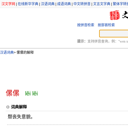
汉文学网
|
在线新华字典
|
汉语词典
|
成语词典
|
中文转拼音
|
文言文字典
|
繁体字转
按拼音检索
按部首检索
提示：
支持拼音查询，例：“wen xu
汉语词典
>
傫傫的解释
傫傫
lěi lěi
词典解释
颓丧失意貌。