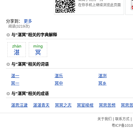
在你手机上继续浏览此页面
分享到：
更多
阅读(3219次)
与“湛冥”相关的字典解释
zhàn
míng
湛
冥
与“湛冥”相关的词语
湛一
湛乐
湛冽
冥一
冥中
冥乡
与“湛冥”相关的成语
湛恩汪濊
湛湛青天
冥冥之志
冥室椟棺
冥思苦想
冥思
|
|
关于我们
联系方式
粤ICP备1010