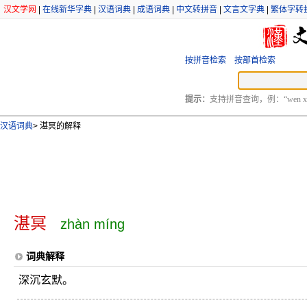
汉文学网
|
在线新华字典
|
汉语词典
|
成语词典
|
中文转拼音
|
文言文字典
|
繁体字转
按拼音检索
按部首检索
提示：
支持拼音查询，例：“wen xu
汉语词典
>
湛冥的解释
湛冥
zhàn míng
词典解释
深沉玄默。