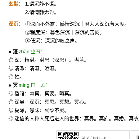
玄默：
1.谓沉静不语。
2.谓清静无为。
深沉：
①深而不外露：感情深沉｜君为人深沉有大度。
②程度深：暮色深沉｜深沉的苦闷。
③低沉：深沉的叹息声。
●
湛
zhàn ㄓㄢˋ
◎ 深：精湛。湛恩（深恩）。湛蓝。
◎ 清澈：清湛。澄湛。
◎ 姓。
●
冥
míng ㄇㄧㄥˊ
◎ 昏暗：幽冥。冥蒙。晦冥。
◎ 深奥，深沉：冥思。冥想。冥心。
◎ 糊涂，愚昧：冥顽不灵。
◎ 迷信的人称人死后进入的世界：冥界。冥府。冥婚。冥
试试手机扫一扫