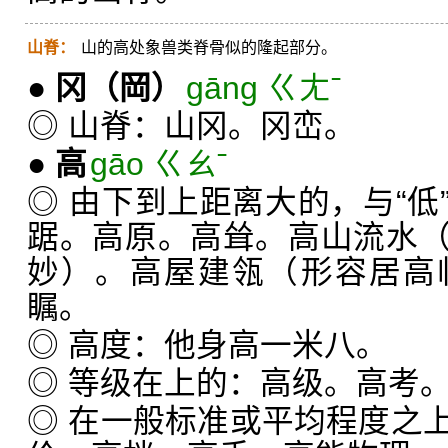
山脊：
山的高处象兽类脊骨似的隆起部分。
●
冈
（岡）
gāng ㄍㄤˉ
◎ 山脊：山冈。冈峦。
●
高
gāo ㄍㄠˉ
◎ 由下到上距离大的，与“低
踞。高原。高耸。高山流水
妙）。高屋建瓴（形容居高
瞩。
◎ 高度：他身高一米八。
◎ 等级在上的：高级。高考
◎ 在一般标准或平均程度之