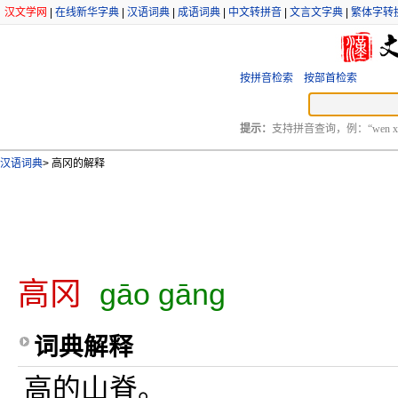
汉文学网
|
在线新华字典
|
汉语词典
|
成语词典
|
中文转拼音
|
文言文字典
|
繁体字转
按拼音检索
按部首检索
提示：
支持拼音查询，例：“wen xu
汉语词典
>
高冈的解释
高冈
gāo gāng
词典解释
高的山脊。