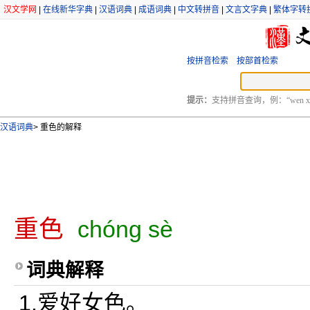
汉文学网
|
在线新华字典
|
汉语词典
|
成语词典
|
中文转拼音
|
文言文字典
|
繁体字转
按拼音检索
按部首检索
提示：
支持拼音查询，例：“wen xu
汉语词典
>
重色的解释
重色
chóng sè
词典解释
1.爱好女色。