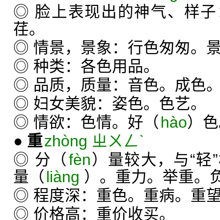
◎ 脸上表现出的神气、样
荏。
◎ 情景，景象：行色匆匆。
◎ 种类：各色用品。
◎ 品质，质量：音色。成色
◎ 妇女美貌：姿色。色艺。
◎ 情欲：色情。好（
hào
）色
●
重
zhòng ㄓㄨㄥˋ
◎ 分（
fèn
）量较大，与“轻
量（
liàng
）。重力。举重。
◎ 程度深：重色。重病。重
◎ 价格高：重价收买。