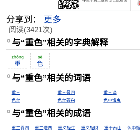
在你手机上继续浏览此页面
分享到：
更多
阅读(3421次)
与“重色”相关的字典解释
zhòng
sè
重
色
与“重色”相关的词语
重三
重三叠四
重三译
色丝
色丝虀臼
色中饿鬼
与“重色”相关的成语
重三叠四
重三迭四
重义轻生
重义轻财
重于泰山
色中