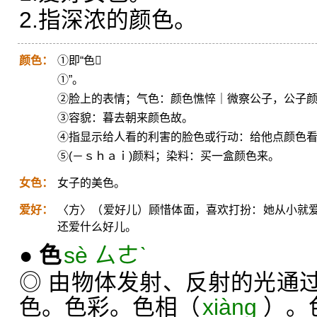
2.指深浓的颜色。
颜色：
①即“色
①”。
②脸上的表情；气色：颜色憔悴｜微察公子，公子
③容貌：暮去朝来颜色故。
④指显示给人看的利害的脸色或行动：给他点颜色
⑤(－ｓｈａｉ)颜料；染料：买一盒颜色来。
女色：
女子的美色。
爱好：
〈方〉（爱好儿）顾惜体面，喜欢打扮：她从小就
还爱什么好儿。
●
色
sè ㄙㄜˋ
◎ 由物体发射、反射的光通
色。色彩。色相（
xiàng
）。