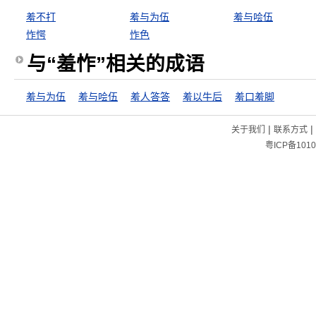
羞不打
羞与为伍
羞与哙伍
怍愕
怍色
与“羞怍”相关的成语
羞与为伍
羞与哙伍
羞人答答
羞以牛后
羞口羞脚
|
|
关于我们
联系方式
粤ICP备1010