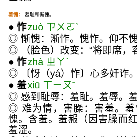
羞愧：
羞耻和惭愧。
●
怍
zuò ㄗㄨㄛˋ
◎ 惭愧：渐怍。愧怍。仰不
◎ （脸色）改变：“将即席，
●
怍
zhà ㄓㄚˋ
◎ 〔㤉（yá）怍〕心多奸诈
●
羞
xiū ㄒㄧㄡˉ
◎ 感到耻辱：羞耻。羞辱。
◎ 难为情，害臊：害羞。
愧。含羞。羞赧（因害臊而
羞涩。