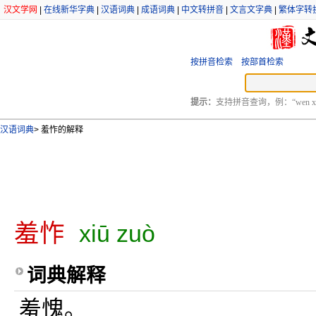
汉文学网
|
在线新华字典
|
汉语词典
|
成语词典
|
中文转拼音
|
文言文字典
|
繁体字转
按拼音检索
按部首检索
提示：
支持拼音查询，例：“wen xu
汉语词典
>
羞怍的解释
羞怍
xiū zuò
词典解释
羞愧。