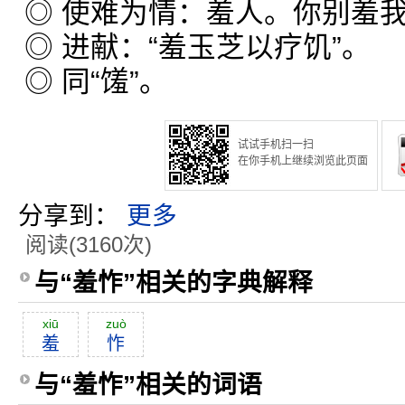
◎ 使难为情：羞人。你别羞
◎ 进献：“羞玉芝以疗饥”。
◎ 同“馐”。
试试手机扫一扫
在你手机上继续浏览此页面
分享到：
更多
阅读(3160次)
与“羞怍”相关的字典解释
xiū
zuò
羞
怍
与“羞怍”相关的词语