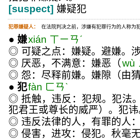
[suspect]
嫌疑犯
犯罪嫌疑人：
在法院判决之前，涉嫌有犯罪行为的人称为
●
嫌
xián ㄒㄧㄢˊ
◎ 可疑之点：嫌疑。避嫌。
◎ 厌恶，不满意：嫌恶（
wù 
◎ 怨：尽释前嫌。嫌隙（由
●
犯
fàn ㄈㄢˋ
◎ 抵触，违反：犯规。犯法
犯君王或尊长的威严）。犯讳
◎ 违反法律的人，有罪的人
◎ 侵害，进攻：侵犯。秋毫