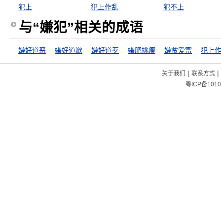
犯上
犯上作乱
犯不上
与“嫌犯”相关的成语
嫌好道恶
嫌好道歉
嫌好道歹
嫌肥挑瘦
嫌贫爱富
犯上
|
|
关于我们
联系方式
粤ICP备1010