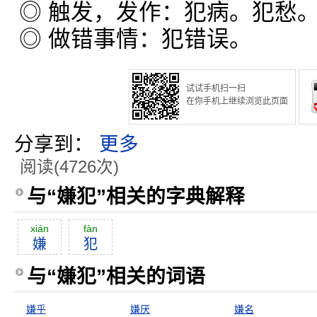
◎ 触发，发作：犯病。犯愁
◎ 做错事情：犯错误。
试试手机扫一扫
在你手机上继续浏览此页面
分享到：
更多
阅读(4726次)
与“嫌犯”相关的字典解释
xián
fàn
嫌
犯
与“嫌犯”相关的词语
嫌乎
嫌厌
嫌名