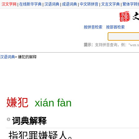
汉文学网
|
在线新华字典
|
汉语词典
|
成语词典
|
中文转拼音
|
文言文字典
|
繁体字转
按拼音检索
按部首检索
提示：
支持拼音查询，例：“wen xu
汉语词典
>
嫌犯的解释
嫌犯
xián fàn
词典解释
指犯罪嫌疑人。