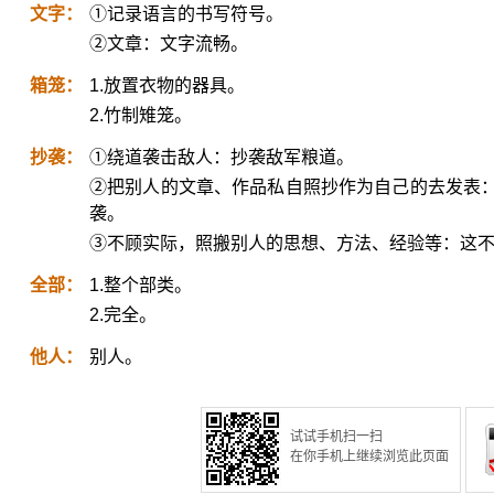
文字：
①记录语言的书写符号。
②文章：文字流畅。
箱笼：
1.放置衣物的器具。
2.竹制雉笼。
抄袭：
①绕道袭击敌人：抄袭敌军粮道。
②把别人的文章、作品私自照抄作为自己的去发表
袭。
③不顾实际，照搬别人的思想、方法、经验等：这
全部：
1.整个部类。
2.完全。
他人：
别人。
试试手机扫一扫
在你手机上继续浏览此页面