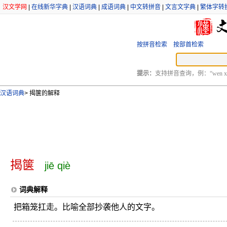
汉文学网
|
在线新华字典
|
汉语词典
|
成语词典
|
中文转拼音
|
文言文字典
|
繁体字转
按拼音检索
按部首检索
提示：
支持拼音查询，例：“wen xu
汉语词典
>
揭箧的解释
揭箧
jiē qiè
词典解释
把箱笼扛走。比喻全部抄袭他人的文字。