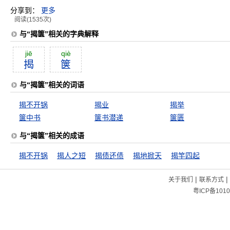
分享到：
更多
阅读(1535次)
与“揭箧”相关的字典解释
jiē
qiè
揭
箧
与“揭箧”相关的词语
揭不开锅
揭业
揭举
箧中书
箧书潜递
箧匮
与“揭箧”相关的成语
揭不开锅
揭人之短
揭债还债
揭地掀天
揭竿四起
|
|
关于我们
联系方式
粤ICP备1010