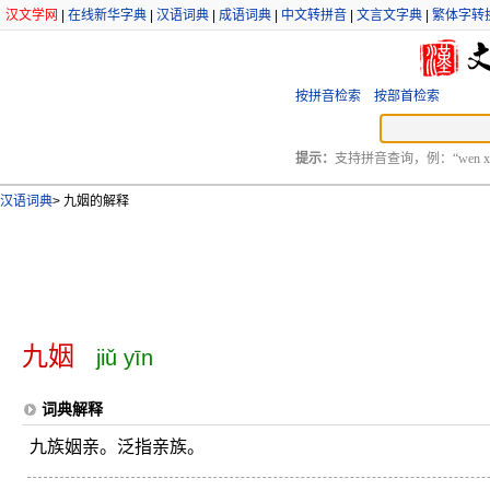
汉文学网
|
在线新华字典
|
汉语词典
|
成语词典
|
中文转拼音
|
文言文字典
|
繁体字转
按拼音检索
按部首检索
提示：
支持拼音查询，例：“wen xu
汉语词典
>
九姻的解释
九姻
jiǔ yīn
词典解释
九族姻亲。泛指亲族。