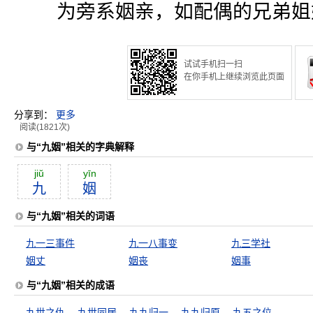
为旁系姻亲，如配偶的兄弟姐
试试手机扫一扫
在你手机上继续浏览此页面
分享到：
更多
阅读(1821次)
与“九姻”相关的字典解释
jiŭ
yīn
九
姻
与“九姻”相关的词语
九一三事件
九一八事变
九三学社
姻丈
姻丧
姻事
与“九姻”相关的成语
九世之仇
九世同居
九九归一
九九归原
九五之位