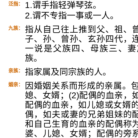
1.谓手指轻弹琴弦。
泛指：
2.谓不专指一事或一人。
指从自己往上推到父、祖、
九族：
子、孙、曾孙、玄孙四代，
一说是父族四、母族三、妻
族。
指家属及同宗族的人。
亲族：
因婚姻关系而形成的亲属。包
姻亲：
媳、女婿；(2)配偶的血亲，
配偶的血亲，如儿媳或女婿的
偶，如夫或妻的兄弟姐妹的
和自己生育的血亲的配偶称
婆、儿媳、女婿；配偶的旁