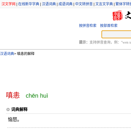
汉文学网
|
在线新华字典
|
汉语词典
|
成语词典
|
中文转拼音
|
文言文字典
|
繁体字转
按拼音检索
按部首检索
提示：
支持拼音查询，例：“wen xu
汉语词典
>
嗔恚的解释
嗔恚
chēn huì
词典解释
恼怒。