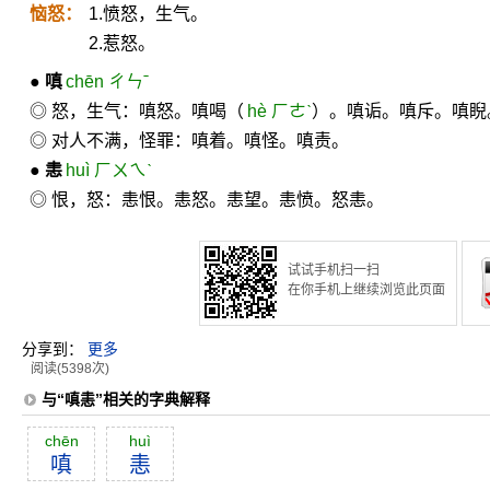
恼怒：
1.愤怒，生气。
2.惹怒。
●
嗔
chēn ㄔㄣˉ
◎ 怒，生气：嗔怒。嗔喝（
hè ㄏㄜˋ
）。嗔诟。嗔斥。嗔睨
◎ 对人不满，怪罪：嗔着。嗔怪。嗔责。
●
恚
huì ㄏㄨㄟˋ
◎ 恨，怒：恚恨。恚怒。恚望。恚愤。怒恚。
试试手机扫一扫
在你手机上继续浏览此页面
分享到：
更多
阅读(5398次)
与“嗔恚”相关的字典解释
chēn
huì
嗔
恚