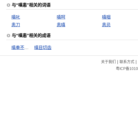
与“嗔恚”相关的词语
嗔叱
嗔呵
嗔咽
恚刀
恚嗔
恚忌
与“嗔恚”相关的成语
嗔拳不打笑面
嗔目切齿
|
|
关于我们
联系方式
粤ICP备1010