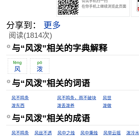
试试手机扫一扫
在你手机上继续浏览此页面
分享到：
更多
阅读(1814次)
与“风泼”相关的字典解释
fēng
pō
风
泼
与“风泼”相关的词语
风不鸣条
风不鸣条，雨不破块
风世
泼东西
泼丢泼养
泼做
与“风泼”相关的成语
风不鸣条
风丝不透
风中之烛
风中秉烛
风举云摇
泼冷