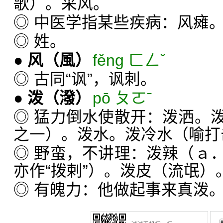
歌）。采风。
◎ 中医学指某些疾病：风瘫
◎ 姓。
●
风
（風）
fěng ㄈㄥˇ
◎ 古同“讽”，讽刺。
●
泼
（潑）
pō ㄆㄛˉ
◎ 猛力倒水使散开：泼洒。
之一）。泼水。泼冷水（喻打
◎ 野蛮，不讲理：泼辣（ａ
亦作“拨剌”）。泼皮（流氓）
◎ 有魄力：他做起事来真泼