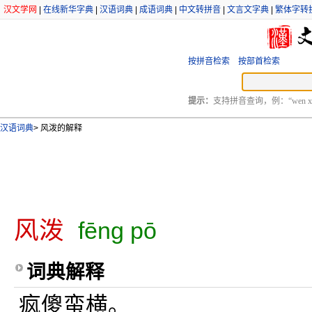
汉文学网
|
在线新华字典
|
汉语词典
|
成语词典
|
中文转拼音
|
文言文字典
|
繁体字转
按拼音检索
按部首检索
提示：
支持拼音查询，例：“wen xu
汉语词典
>
风泼的解释
风泼
fēng pō
词典解释
疯傻蛮横。