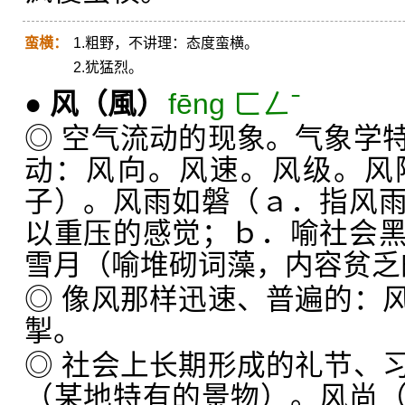
蛮横：
1.粗野，不讲理：态度蛮横。
2.犹猛烈。
●
风
（風）
fēng ㄈㄥˉ
◎ 空气流动的现象。气象学
动：风向。风速。风级。风
子）。风雨如磐（ａ．指风
以重压的感觉；ｂ．喻社会
雪月（喻堆砌词藻，内容贫乏
◎ 像风那样迅速、普遍的：
掣。
◎ 社会上长期形成的礼节、
（某地特有的景物）。风尚