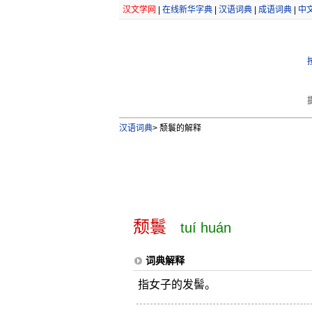
汉文学网
|
在线新华字典
|
汉语词典
|
成语词典
|
中
汉语词典
>
颓鬟的解释
颓鬟
tuí huán
词典解释
指女子的发髻。