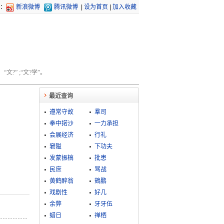
：
新浪微博
腾讯微博
|
设为首页
|
加入收藏
文?” ;“文?学”。
最近查询
遵常守故
羣司
拳中掿沙
一力承担
会展经济
行礼
窘隘
下功夫
发蒙振槁
批患
民庶
骂战
黄鹤醉翁
鴳鹏
戏剧性
好几
余弊
牙牙伍
蜡日
禅栖