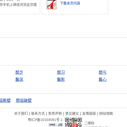
下载本页内容
你手机上继续浏览此页面
颓乏
颓习
颓亏
鬟凤
鬟影
鬟心
垣断壁
颓垣破壁
|
|
|
|
|
关于我们
联系方式
免责声明
意见建议
友情链接
网站地图
粤ICP备10104591号-1
二维码