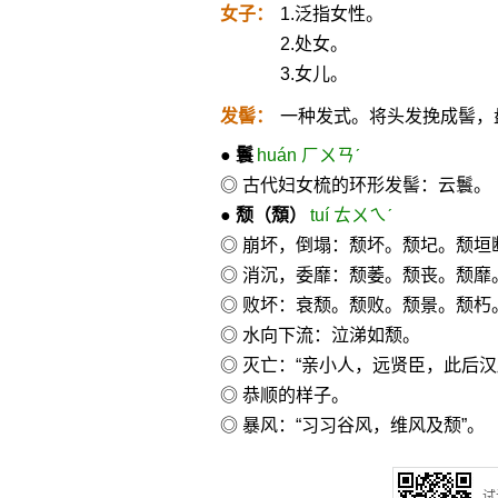
女子：
1.泛指女性。
2.处女。
3.女儿。
发髻：
一种发式。将头发挽成髻，
●
鬟
huán ㄏㄨㄢˊ
◎ 古代妇女梳的环形发髻：云鬟。
●
颓
（頽）
tuí ㄊㄨㄟˊ
◎ 崩坏，倒塌：颓坏。颓圮。颓垣
◎ 消沉，委靡：颓萎。颓丧。颓靡
◎ 败坏：衰颓。颓败。颓景。颓朽
◎ 水向下流：泣涕如颓。
◎ 灭亡：“亲小人，远贤臣，此后汉
◎ 恭顺的样子。
◎ 暴风：“习习谷风，维风及颓”。
试