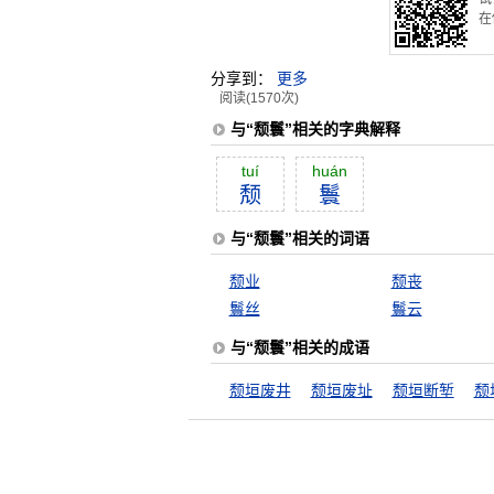
在
分享到：
更多
阅读(1570次)
与“颓鬟”相关的字典解释
tuí
huán
颓
鬟
与“颓鬟”相关的词语
颓业
颓丧
鬟丝
鬟云
与“颓鬟”相关的成语
颓垣废井
颓垣废址
颓垣断堑
颓