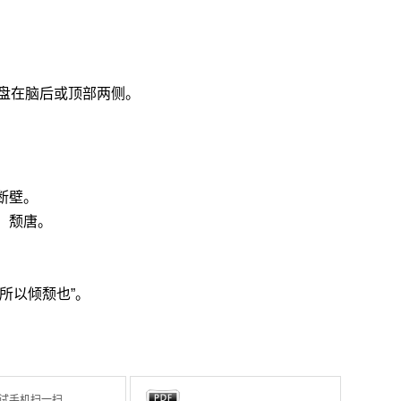
盘在脑后或顶部两侧。
断壁。
。颓唐。
。
所以倾颓也”。
试手机扫一扫