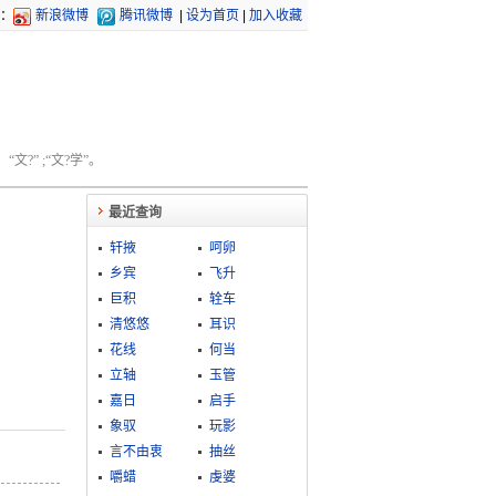
：
新浪微博
腾讯微博
|
设为首页
|
加入收藏
文?” ;“文?学”。
最近查询
轩掖
呵卵
乡宾
飞升
巨积
辁车
清悠悠
耳识
花线
何当
立轴
玉管
嘉日
启手
象驭
玩影
言不由衷
抽丝
嚼蜡
虔婆