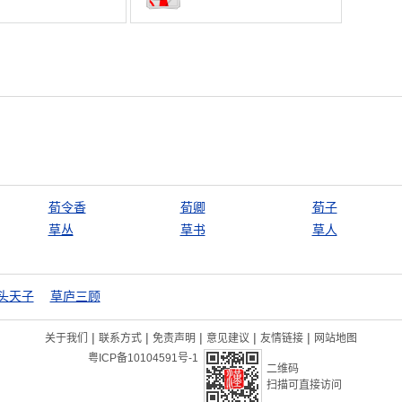
荀令香
荀卿
荀子
草丛
草书
草人
头天子
草庐三顾
|
|
|
|
|
关于我们
联系方式
免责声明
意见建议
友情链接
网站地图
粤ICP备10104591号-1
二维码
扫描可直接访问