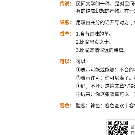
传说：
民间文学的一种。是对民间
有的纯属幻想的产物。在一
说服：
用理由充分的话开导对方﹐
香草：
1.含有香味的草。
2.比喻忠贞之士。
3.比喻寄情深远的诗篇。
可以：
可以1
①表示可能或能够：不会的
②表示许可：你可以走了。参看‘
①好；不坏：这篇文章写得
②厉害：你这张嘴真可以ㄧ
容色：
脸容；神色：容色甚欢｜容
试
在