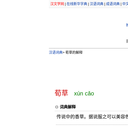
汉文学网
|
在线新华字典
|
汉语词典
|
成语词典
|
中
汉语词典
>
荀草的解释
荀草
xún cǎo
词典解释
传说中的香草。据说服之可以美容