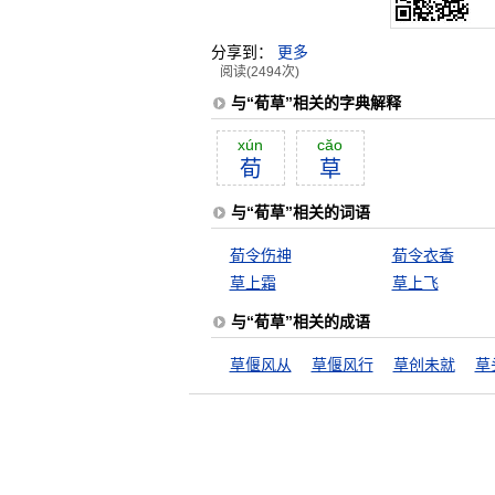
分享到：
更多
阅读(2494次)
与“荀草”相关的字典解释
xún
căo
荀
草
与“荀草”相关的词语
荀令伤神
荀令衣香
草上霜
草上飞
与“荀草”相关的成语
草偃风从
草偃风行
草创未就
草