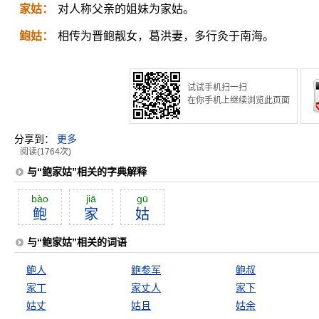
家姑：
对人称父亲的姐妹为家姑。
鲍姑：
相传为晋鲍靓女，葛洪妻，多行灸于南海。
试试手机扫一扫
在你手机上继续浏览此页面
分享到：
更多
阅读(1764次)
与“鲍家姑”相关的字典解释
bào
jiā
gū
鲍
家
姑
与“鲍家姑”相关的词语
鲍人
鲍参军
鲍叔
家丁
家丈人
家下
姑丈
姑且
姑余