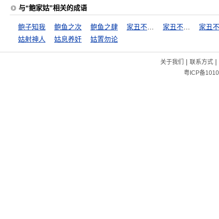
与“鲍家姑”相关的成语
鲍子知我
鲍鱼之次
鲍鱼之肆
家丑不可外扬
家丑不可外谈
姑射神人
姑息养奸
姑置勿论
|
|
关于我们
联系方式
粤ICP备1010