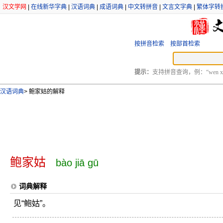
汉文学网
|
在线新华字典
|
汉语词典
|
成语词典
|
中文转拼音
|
文言文字典
|
繁体字转
按拼音检索
按部首检索
提示：
支持拼音查询，例：“wen xu
汉语词典
>
鲍家姑的解释
鲍家姑
bào jiā gū
词典解释
见“鲍姑”。