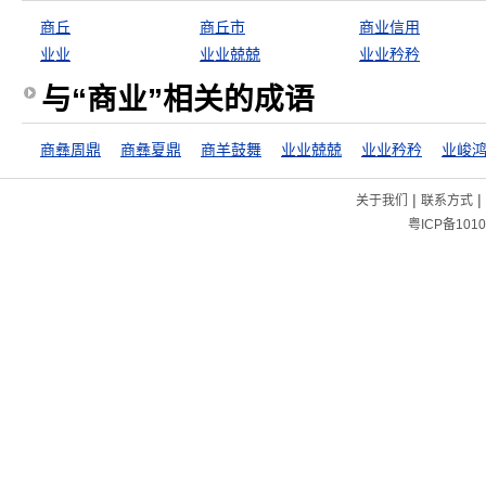
商丘
商丘市
商业信用
业业
业业兢兢
业业矜矜
与“商业”相关的成语
商彝周鼎
商彝夏鼎
商羊鼓舞
业业兢兢
业业矜矜
业峻
|
|
关于我们
联系方式
粤ICP备1010