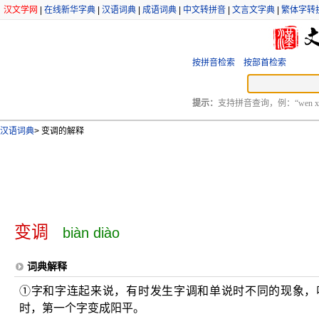
汉文学网
|
在线新华字典
|
汉语词典
|
成语词典
|
中文转拼音
|
文言文字典
|
繁体字转
按拼音检索
按部首检索
提示：
支持拼音查询，例：“wen xu
汉语词典
>
变调的解释
变调
biàn diào
词典解释
①字和字连起来说，有时发生字调和单说时不同的现象，
时，第一个字变成阳平。