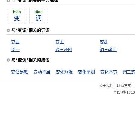
与“变调”相关的字典解释
biàn
diào
变
调
与“变调”相关的词语
变业
变主
变乱
调一
调三惑四
调三斡四
与“变调”相关的成语
变俗易教
变动不居
变化万端
变化不测
变化不穷
调三
|
|
关于我们
联系方式
粤ICP备1010