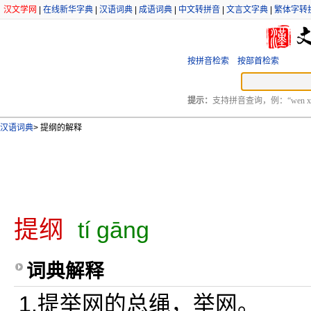
汉文学网
|
在线新华字典
|
汉语词典
|
成语词典
|
中文转拼音
|
文言文字典
|
繁体字转
按拼音检索
按部首检索
提示：
支持拼音查询，例：“wen xu
汉语词典
>
提纲的解释
提纲
tí gāng
词典解释
1.提举网的总绳，举网。