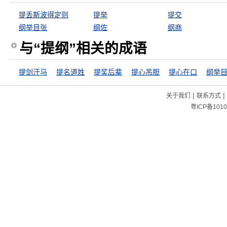
提丢斯波得定则
提举
提交
纲举目张
纲佐
纲商
与“提纲”相关的成语
提剑汗马
提名道姓
提奖后辈
提心吊胆
提心在口
纲举
|
|
关于我们
联系方式
粤ICP备1010