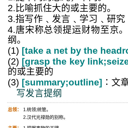
2.比喻抓住大的或主要的。
3.指写作﹑发言﹑学习﹑研
4.唐宋称总领提运财物至京
纲。
(1)
[take a net by the headr
(2)
[grasp the key link;seiz
的或主要的
(3)
[summary;outline]
∶文
写发言提纲
总领：
1.统领;统管。
2.汉代光禄勋的别称。