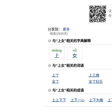
试
在
分享到：
更多
阅读(2939次)
与“上女”相关的字典解释
shàng
nǚ
上
女
与“上女”相关的词语
上丁
上三旗
女丁
女丁妇壬
与“上女”相关的成语
上上下下
上下一心
上下为难
上