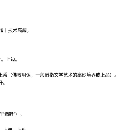
超丨技术高超。
上。上边。
。
。上乘（佛教用语，一般借指文学艺术的高妙境界或上品）。
升。
“绱鞋”）。
：上课。上班。