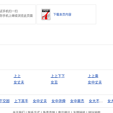
试手机扫一扫
下载本页内容
你手机上继续浏览此页面
上上
上上下下
上上乘
女丈夫
女丑
女中丈夫
下交困
上下其手
女中丈夫
女中尧舜
女中豪杰
女大不中留
|
|
|
|
|
关于我们
联系方式
免责声明
意见建议
友情链接
网站地图