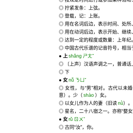
◎ 拧紧发条：上弦。
◎ 登载，记：上账。
◎ 用在名词后边，表示时间、处所
◎ 用在动词后边，表示开始、继
◎ 达到一定的程度或数量：上年纪
◎ 中国古代乐谱的记音符号，相当于
●
上
shǎng ㄕㄤˇ
◎ 〔上声〕汉语声调之一，普通话
◎ 下
●
女
nǚ ㄋㄩˇ
◎ 女性，与“男”相对。古代以未婚
意）。少（
shào
）女。
◎ 以女儿作为人的妻（旧读
nǜ
）。
◎ 星名，二十八宿之一。亦称“婺女”
●
女
rǔ ㄖㄨˇ
◎ 古同“汝”，你。