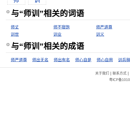
师
训
与“师训”相关的词语
师丈
师不宿饱
师严道尊
训世
训业
训义
与“师训”相关的成语
师严道尊
师出无名
师出有名
师心自是
师心自用
训兵
|
|
关于我们
联系方式
粤ICP备1010