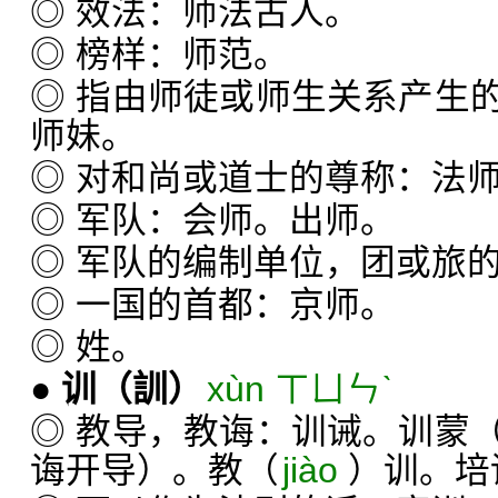
◎ 效法：师法古人。
◎ 榜样：师范。
◎ 指由师徒或师生关系产生
师妹。
◎ 对和尚或道士的尊称：法
◎ 军队：会师。出师。
◎ 军队的编制单位，团或旅
◎ 一国的首都：京师。
◎ 姓。
●
训
（訓）
xùn ㄒㄩㄣˋ
◎ 教导，教诲：训诫。训蒙
诲开导）。教（
jiào
）训。培