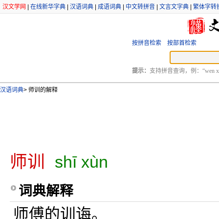
汉文学网
|
在线新华字典
|
汉语词典
|
成语词典
|
中文转拼音
|
文言文字典
|
繁体字转
按拼音检索
按部首检索
提示：
支持拼音查询，例：“wen xu
汉语词典
>
师训的解释
师训
shī xùn
词典解释
师傅的训诲。