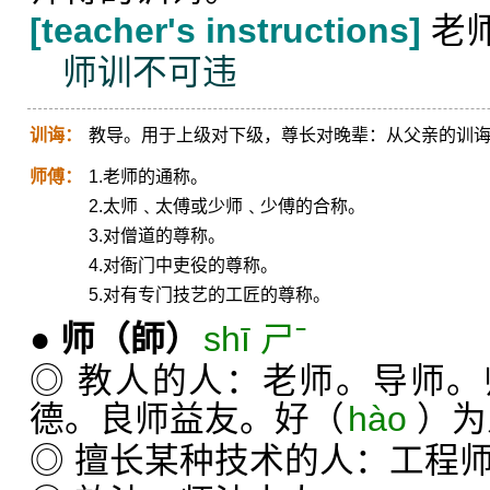
[teacher's instructions]
老
师训不可违
训诲：
教导。用于上级对下级，尊长对晚辈：从父亲的训
师傅：
1.老师的通称。
2.太师﹑太傅或少师﹑少傅的合称。
3.对僧道的尊称。
4.对衙门中吏役的尊称。
5.对有专门技艺的工匠的尊称。
●
师
（師）
shī ㄕˉ
◎ 教人的人：老师。导师
德。良师益友。好（
hào
）为
◎ 擅长某种技术的人：工程