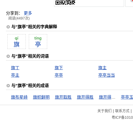
分享到：
更多
阅读(4497次)
与“旗亭”相关的字典解释
qí
tíng
旗
亭
与“旗亭”相关的词语
旗丁
旗下
旗主
亭主
亭亭
亭亭当当
与“旗亭”相关的成语
旗布星峙
旗帜鲜明
旗开取胜
旗开得胜
旗开得胜，马到成功
亭亭
|
|
关于我们
联系方式
粤ICP备1010