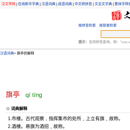
汉文学网
|
在线新华字典
|
汉语词典
|
成语词典
|
中文转拼音
|
文言文字典
|
繁体字转
按拼音检索
按部首检索
提示：
支持拼音查询，例：“wen xu
汉语词典
>
旗亭的解释
旗亭
qí tíng
词典解释
1.市楼。古代观察﹑指挥集市的处所﹐上立有旗﹐故称。
2.酒楼。悬旗为酒招﹐故称。