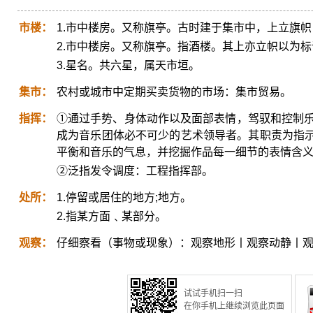
市楼：
1.市中楼房。又称旗亭。古时建于集市中，上立旗
2.市中楼房。又称旗亭。指酒楼。其上亦立帜以为标
3.星名。共六星，属天市垣。
集市：
农村或城市中定期买卖货物的市场：集市贸易。
指挥：
①通过手势、身体动作以及面部表情，驾驭和控制乐
成为音乐团体必不可少的艺术领导者。其职责为指
平衡和音乐的气息，并挖掘作品每一细节的表情含
②泛指发令调度：工程指挥部。
处所：
1.停留或居住的地方;地方。
2.指某方面﹑某部分。
观察：
仔细察看（事物或现象）：观察地形丨观察动静丨
试试手机扫一扫
在你手机上继续浏览此页面