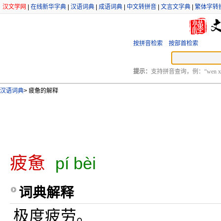
汉文学网
|
在线新华字典
|
汉语词典
|
成语词典
|
中文转拼音
|
文言文字典
|
繁体字转
按拼音检索
按部首检索
提示：
支持拼音查询，例：“wen xu
汉语词典
>
疲惫的解释
疲惫
pí bèi
词典解释
极度疲劳。