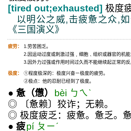
[tired out;exhausted]
极度
以明公之威,击疲惫之众,
《三国演义》
疲劳：
1.劳苦困乏。
2.因运动过度或刺激过强﹐细胞﹑组织或器官的机
3.因外力过强或作用时间过久而不能继续起正常的反
极度：
①程度极深的：极度兴奋ㄧ极度的疲劳。
②极点：他的忍耐已经到了极度。
●
惫
（憊）
bèi ㄅㄟˋ
◎ 〔惫赖〕狡诈；无赖。
◎ 极度疲乏：疲惫。惫乏。
●
疲
pí ㄆㄧˊ