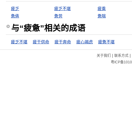
疲乏
疲乏不堪
疲乘
惫倦
惫劳
惫喘
与“疲惫”相关的成语
疲乏不堪
疲于供命
疲于奔命
疲心竭虑
疲惫不堪
|
|
关于我们
联系方式
粤ICP备1010