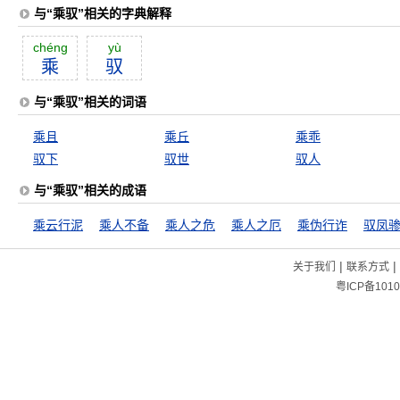
与“乘驭”相关的字典解释
chéng
yù
乘
驭
与“乘驭”相关的词语
乘且
乘丘
乘乖
驭下
驭世
驭人
与“乘驭”相关的成语
乘云行泥
乘人不备
乘人之危
乘人之厄
乘伪行诈
驭凤
|
|
关于我们
联系方式
粤ICP备1010