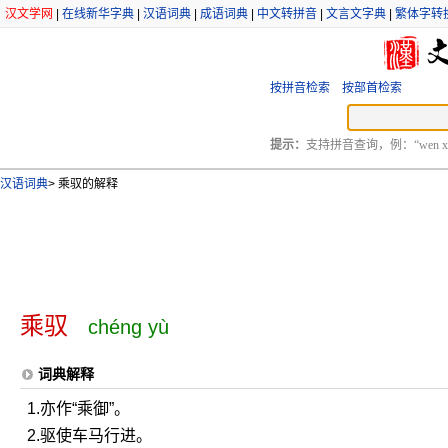
汉文学网
|
在线新华字典
|
汉语词典
|
成语词典
|
中文转拼音
|
文言文字典
|
繁体字转
按拼音检索
按部首检索
提示：
支持拼音查询，例：“wen xu
汉语词典
>
乘驭的解释
乘驭
chéng yù
词典解释
1.亦作“乘御”。
2.驱使车马行进。