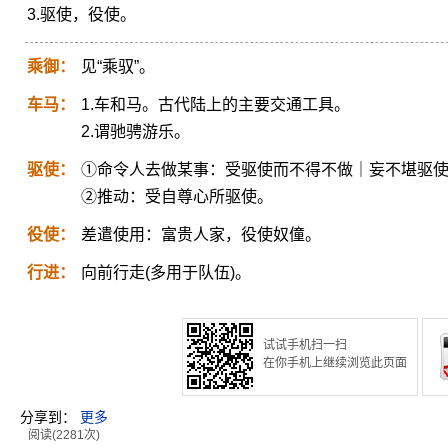
3.驱使，役使。
乘御：
见“乘驭”。
车马：
1.车和马。古代陆上的主要交通工具。
2.谓驰骋游乐。
驱使：
①命令人去做某事：受驱使而不得不做｜妄不堪驱
②推动：受自尊心所驱使。
役使：
差遣使用：富贵人家，役使奴僮。
行进：
向前行走(多用于队伍)。
试试手机扫一扫
在你手机上继续浏览此页面
分享到：
更多
阅读(2281次)