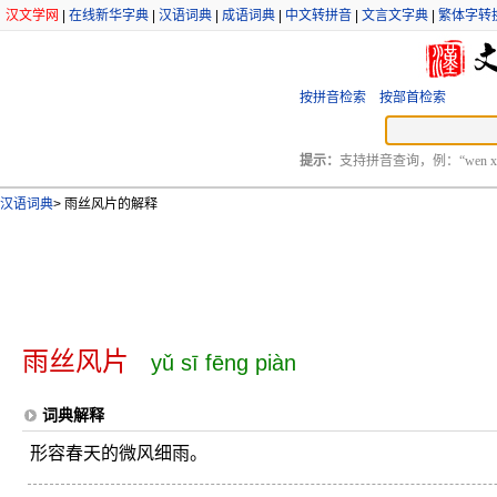
汉文学网
|
在线新华字典
|
汉语词典
|
成语词典
|
中文转拼音
|
文言文字典
|
繁体字转
按拼音检索
按部首检索
提示：
支持拼音查询，例：“wen xu
汉语词典
>
雨丝风片的解释
雨丝风片
yǔ sī fēng piàn
词典解释
形容春天的微风细雨。