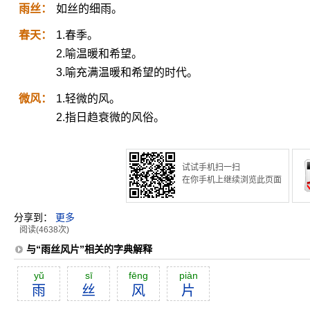
雨丝：
如丝的细雨。
春天：
1.春季。
2.喻温暖和希望。
3.喻充满温暖和希望的时代。
微风：
1.轻微的风。
2.指日趋衰微的风俗。
试试手机扫一扫
在你手机上继续浏览此页面
分享到：
更多
阅读(4638次)
与“雨丝风片”相关的字典解释
yŭ
sī
fēng
piàn
雨
丝
风
片