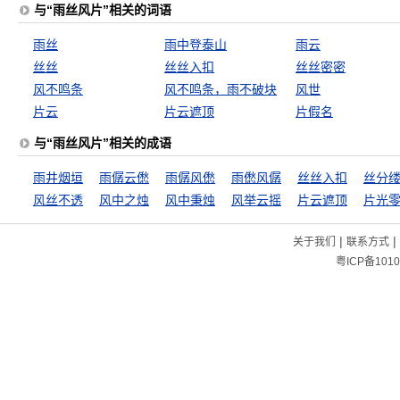
与“雨丝风片”相关的词语
雨丝
雨中登泰山
雨云
丝丝
丝丝入扣
丝丝密密
风不鸣条
风不鸣条，雨不破块
风世
片云
片云遮顶
片假名
与“雨丝风片”相关的成语
雨井烟垣
雨僝云僽
雨僝风僽
雨僽风僝
丝丝入扣
丝分
风丝不透
风中之烛
风中秉烛
风举云摇
片云遮顶
片光
|
|
关于我们
联系方式
粤ICP备1010