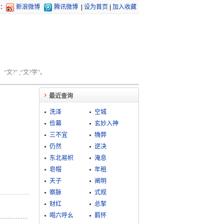
：
新浪微博
腾讯微博
|
设为首页
|
加入收藏
文?” ;“文?学”。
最近查询
洗泽
空城
俭幕
玄妙入神
三不宜
觕弊
仍然
逆决
东北易帜
淹息
皂帽
年租
天子
阐明
察脉
式规
财红
总挈
喝六呼幺
羁怀