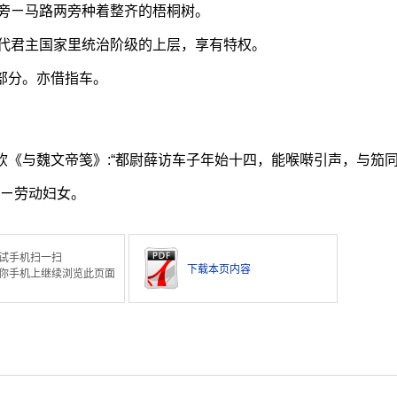
旁ㄧ马路两旁种着整齐的梧桐树。
代君主国家里统治阶级的上层，享有特权。
部分。亦借指车。
钦《与魏文帝笺》:“都尉薛访车子年始十四，能喉啭引声，与笳同
 ㄧ劳动妇女。
试手机扫一扫
下载本页内容
你手机上继续浏览此页面