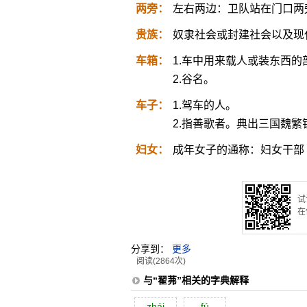
两旁：
左右两边：卫队站在门口两
贵族：
奴隶社会或封建社会以及现
车箱：
1.车中用来载人或装东西的
2.谷名。
车子：
1.驾车的人。
2.指善歌者。典出三国魏繁
妇女：
成年女子的通称：妇女干部
试
在
分享到：
更多
阅读(2864次)
与“翟茀”相关的字典解释
zhái
fú