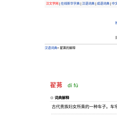
汉文学网
|
在线新华字典
|
汉语词典
|
成语词典
|
中
汉语词典
>
翟茀的解释
翟茀
dí fú
词典解释
古代贵族妇女所乘的一种车子。车