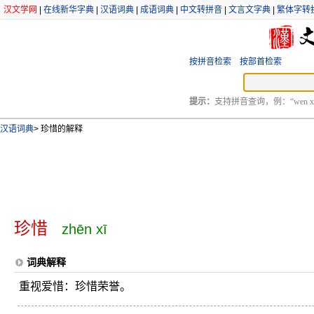
汉文学网
|
在线新华字典
|
汉语词典
|
成语词典
|
中文转拼音
|
文言文字典
|
繁体字转
按拼音检索
按部首检索
提示：
支持拼音查询，例：“wen xu
汉语词典
>
珍惜的解释
珍惜
zhēn xī
词典解释
重视爱惜：珍惜荣誉。