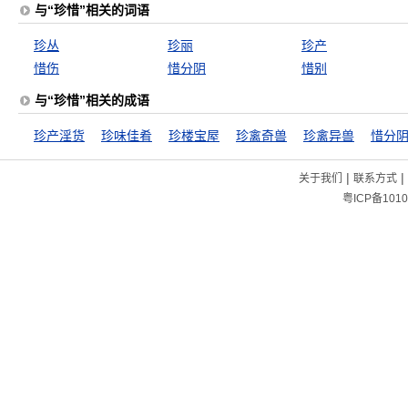
与“珍惜”相关的词语
珍丛
珍丽
珍产
惜伤
惜分阴
惜别
与“珍惜”相关的成语
珍产淫货
珍味佳肴
珍楼宝屋
珍禽奇兽
珍禽异兽
惜分
|
|
关于我们
联系方式
粤ICP备1010