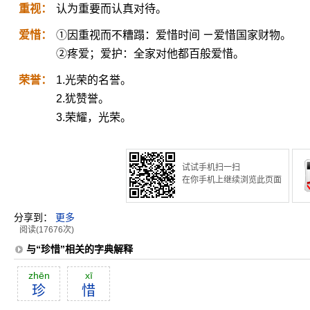
重视：
认为重要而认真对待。
爱惜：
①因重视而不糟蹋：爱惜时间 ㄧ爱惜国家财物。
②疼爱；爱护：全家对他都百般爱惜。
荣誉：
1.光荣的名誉。
2.犹赞誉。
3.荣耀，光荣。
试试手机扫一扫
在你手机上继续浏览此页面
分享到：
更多
阅读(17676次)
与“珍惜”相关的字典解释
zhēn
xī
珍
惜