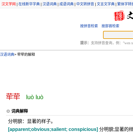
汉文学网
|
在线新华字典
|
汉语词典
|
成语词典
|
中文转拼音
|
文言文字典
|
繁体字转
按拼音检索
按部首检索
提示：
支持拼音查询，例：“wen xu
汉语词典
>
荦荦的解释
荦荦
luò luò
词典解释
分明貌：显著的样子。
[apparent;obvious;salient; conspicious]
分明貌;显著的