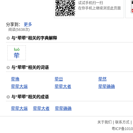
试试手机扫一扫
在你手机上继续浏览此页面
分享到：
更多
阅读(5638次)
与“荦荦”相关的字典解释
luò
荦
与“荦荦”相关的词语
荦埆
荦峃
荦然
荦荦大端
荦荦大者
荦荦确确
与“荦荦”相关的成语
荦荦大端
荦荦大者
荦荦确确
|
|
关于我们
联系方式
粤ICP备1010