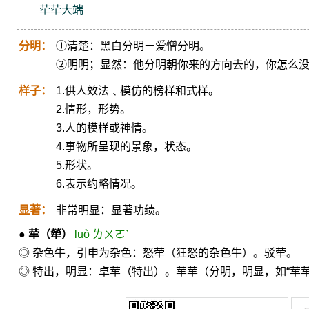
荦荦大端
分明：
①清楚：黑白分明ㄧ爱憎分明。
②明明；显然：他分明朝你来的方向去的，你怎么
样子：
1.供人效法﹑模仿的榜样和式样。
2.情形，形势。
3.人的模样或神情。
4.事物所呈现的景象，状态。
5.形状。
6.表示约略情况。
显著：
非常明显：显著功绩。
●
荦
（犖）
luò ㄌㄨㄛˋ
◎ 杂色牛，引申为杂色：怒荦（狂怒的杂色牛）。驳荦。
◎ 特出，明显：卓荦（特出）。荦荦（分明，明显，如“荦荦