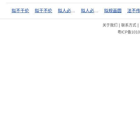
拟不于伦
拟于不伦
拟人必于其伦
拟人必以其伦
拟规画圆
|
|
关于我们
联系方式
粤ICP备1010