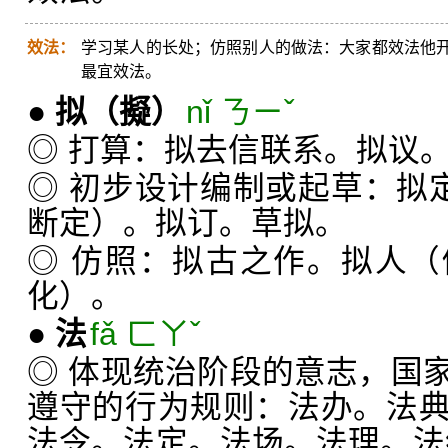
效法：
学习某人的长处；仿照别人的做法：大家都效法他
最宜效法。
●
拟
（擬）
nǐ ㄋㄧˇ
◎ 打算：拟去信联系。拟议
◎ 初步设计编制或起草：拟定
断定）。拟订。草拟。
◎ 仿照：拟古之作。拟人
化）。
●
法
fǎ ㄈㄚˇ
◎ 体现统治阶段的意志，国
遵守的行为规则：法办。法
法令。法定。法场。法理。法