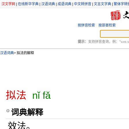
汉文学网
|
在线新华字典
|
汉语词典
|
成语词典
|
中文转拼音
|
文言文字典
|
繁体字转
按拼音检索
按部首检索
提示：
支持拼音查询，例：“wen xu
汉语词典
>
拟法的解释
拟法
nǐ fǎ
词典解释
效法。