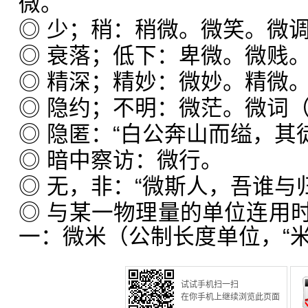
微。
◎ 少；稍：稍微。微笑。微
◎ 衰落；低下：卑微。微贱
◎ 精深；精妙：微妙。精微
◎ 隐约；不明：微茫。微词
◎ 隐匿：“白公奔山而缢，其
◎ 暗中察访：微行。
◎ 无，非：“微斯人，吾谁与
◎ 与某一物理量的单位连用
一：微米（公制长度单位，“
试试手机扫一扫
在你手机上继续浏览此页面