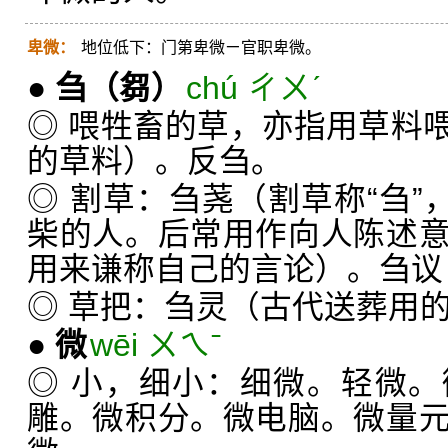
卑微：
地位低下：门第卑微ㄧ官职卑微。
●
刍
（芻）
chú ㄔㄨˊ
◎ 喂牲畜的草，亦指用草料
的草料）。反刍。
◎ 割草：刍荛（割草称“刍”
柴的人。后常用作向人陈述
用来谦称自己的言论）。刍议（
◎ 草把：刍灵（古代送葬用
●
微
wēi ㄨㄟˉ
◎ 小，细小：细微。轻微
雕。微积分。微电脑。微量