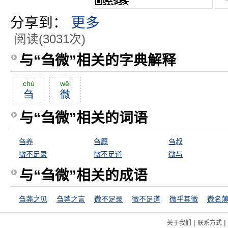
分享到：
更多
阅读(3031次)
与“刍微”相关的字典解释
chú
wēi
刍
微
与“刍微”相关的词语
刍养
刍厩
刍叔
微不足录
微不足道
微与
与“刍微”相关的成语
刍荛之见
刍荛之言
微不足录
微不足道
微乎其微
微名
|
|
关于我们
联系方式