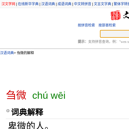
汉文学网
|
在线新华字典
|
汉语词典
|
成语词典
|
中文转拼音
|
文言文字典
|
繁体字转
按拼音检索
按部首检索
提示：
支持拼音查询，例：“wen xu
汉语词典
>
刍微的解释
刍微
chú wēi
词典解释
卑微的人。