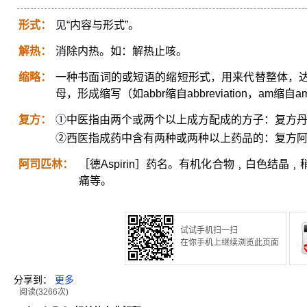
形式：
见“内容与形式”。
解热：
消除内热。如：解热止咳。
缩略：
一种书面词的或短语的缩短形式，用来代替整体，
母，形成缩写（如abbr缩自abbreviation，am缩自amo
复方：
①中医指由两个或两个以上成方配成的方子：复方
②西医指成药中含有两种或两种以上药品的：复方
阿司匹林：
［德Aspirin］药名。有机化合物﹐白色结
痛等。
试试手机扫一扫
在你手机上继续浏览此页面
分享到：
更多
阅读(3266次)