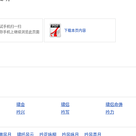
试手机扫一扫
下载本页内容
你手机上继续浏览此页面
啸会
啸侣
啸侣命俦
吟兴
吟写
吟力
傲风月
啸吒风云
吟花咏柳
吟风咏月
吟风弄月