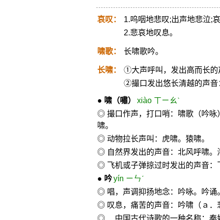
哀叹：
1.呜咽地悲叹;出声地悲泣;
2.悲哀地叹息。
啸歌：
长啸歌吟。
长啸：
①大声呼叫，发出高而长的
②撮口发出悠长清越的声音
●
啸
（嘯）
xiào ㄒㄧㄠˋ
◎ 撮口作声，打口哨：啸歌（吟咏
啸。
◎ 动物拉长声叫：虎啸。猿啸。
◎ 自然界发出的声音：北风呼啸。
◎ 飞机或子弹掠过时发出的声音：
●
吟
yín ㄧㄣˊ
◎ 唱，声调抑扬地念：吟咏。吟
◎ 叹息，痛苦的声音：吟啸（ａ．
◎ ．中国古代诗歌的一种名称：秦