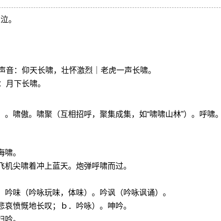
哀泣。
声音：仰天长啸，壮怀激烈｜老虎一声长啸。
：月下长啸。
）。啸傲。啸聚（互相招呼，聚集成集，如“啸啸山林”）。呼啸
海啸。
飞机尖啸着冲上蓝天。炮弹呼啸而过。
诵。吟味（吟咏玩味，体味）。吟讽（吟咏讽诵）。
悲哀愤慨地长叹；ｂ．吟咏）。呻吟。
妇吟。