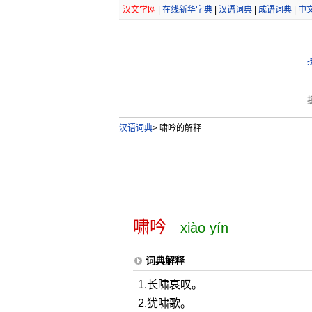
汉文学网
|
在线新华字典
|
汉语词典
|
成语词典
|
中
汉语词典
>
啸吟的解释
啸吟
xiào yín
词典解释
1.长啸哀叹。
2.犹啸歌。