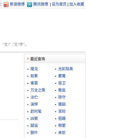
：
新浪微博
腾讯微博
|
设为首页
|
加入收藏
文?” ;“文?学”。
最近查询
麾戈
光彩陆离
蚁聚
麝篝
垂裳
容卫
万全之策
散盐
淡伫
除守
湍悍
雅韶
赶时髦
耳际
凶狠
祖籍
疑诟
暝蒙
脱叶
来轸