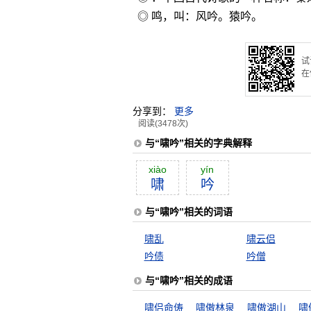
◎ 鸣，叫：风吟。猿吟。
试
在
分享到：
更多
阅读(3478次)
与“啸吟”相关的字典解释
xiào
yín
啸
吟
与“啸吟”相关的词语
啸乱
啸云侣
吟债
吟僧
与“啸吟”相关的成语
啸侣命俦
啸傲林泉
啸傲湖山
啸