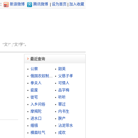
：
新浪微博
腾讯微博
|
设为首页
|
加入收藏
文?” ;“文?学”。
最近查询
公察
韶英
俄国农奴制改革
父慈子孝
拳夫人
可情人
疵废
品字梅
徙宅
听听
入乡问俗
罪过
摩揭陀
内书生
进水口
腴产
缗镪
沾泥带水
横眉吐气
成欢