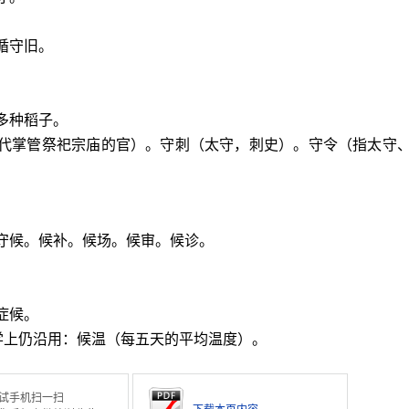
循守旧。
多种稻子。
周代掌管祭祀宗庙的官）。守刺（太守，刺史）。守令（指太守
守候。候补。候场。候审。候诊。
。
症候。
象学上仍沿用：候温（每五天的平均温度）。
试手机扫一扫