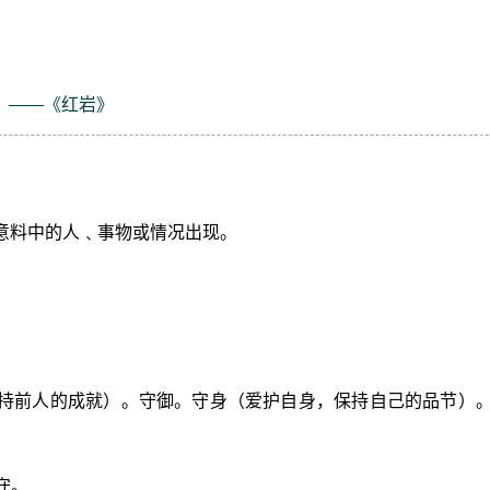
。——《红岩》
或意料中的人﹑事物或情况出现。
保持前人的成就）。守御。守身（爱护自身，保持自己的品节）
守。