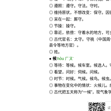
◎ 遵照：遵守。守法。守时。
◎ 维持原状，不想改变：保守。因
◎ 呆在一起：厮守。
◎ 节操：操守。
◎ 靠近，依傍：守着水的地方，可
◎ 古代官名：太守。守祧（中国
县令等地方官）。
◎ 姓。
●
候
hòu ㄏㄡˋ
◎ 等待：等候。候车室。候选人。
◎ 看望，问好：伺候。问候。
◎ 时节：时候。气候。候鸟。候虫
◎ 事物在变化中的情状：火候儿。
◎ 古代把五天称为“一候”，现气
试