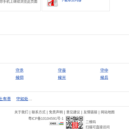
下载本页内容
你手机上继续浏览此页面
守丞
守丧
守中
候伺
候光
候兵
土有责
守如处女，出如脱兔
|
|
|
|
|
关于我们
联系方式
免责声明
意见建议
友情链接
网站地图
粤ICP备10104591号-1
二维码
扫描可直接访问