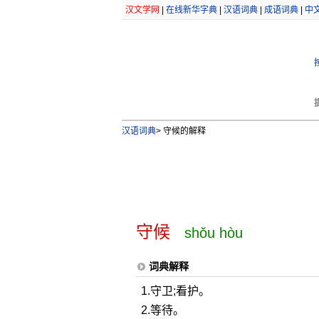
汉文学网
|
在线新华字典
|
汉语词典
|
成语词典
|
中
汉语词典
>
守候的解释
守候
shǒu hòu
词典解释
1.守卫;看护。
2.等待。