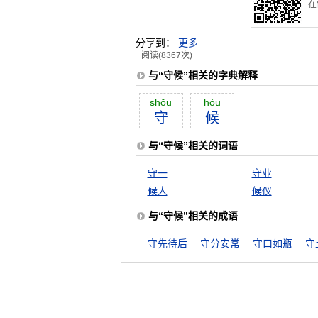
在
分享到：
更多
阅读(8367次)
与“守候”相关的字典解释
shŏu
hòu
守
候
与“守候”相关的词语
守一
守业
候人
候仪
与“守候”相关的成语
守先待后
守分安常
守口如瓶
守