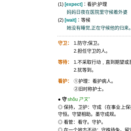
(1)
[expect]
∶看护;护理
妈妈日夜在医院里守候着外婆
(2)
[wait]
∶等候
她没有睡觉,正在守候他的归来
守卫：
1.防守;保卫。
2.担任守卫的人。
等待：
1.不采取行动﹐直到期望
2.犹等到。
看护：
①护理：看护病人。
②旧时称护士。
●
守
shǒu ㄕㄡˇ
◎ 保持，卫护：守成（在事业上
守恒。守望相助。墨守成规。
◎ 看管：看守。守护。
◎ 在一个地方不动：守株待兔。留