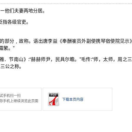
 ㄧ他们夫妻两地分居。
泛指各级官吏。
的部分﹐故称。语出唐李益《奉酬崔员外副使携琴宿使院见示》
霜繁。”
雅．节南山》:“赫赫师尹，民具尔瞻。”毛传:“师，太师，周之
为三公之称。
试手机扫一扫
下载本页内容
你手机上继续浏览此页面