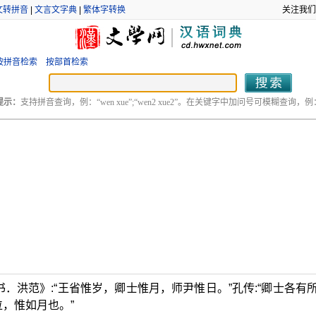
文转拼音
|
文言文字典
|
繁体字转换
关注我们
按拼音检索
按部首检索
提示：
支持拼音查询，例：“wen xue”;“wen2 xue2”。在关键字中加问号可模糊查询，例：“
．洪范》:“王省惟岁，卿士惟月，师尹惟日。”孔传:“卿士各有
位，惟如月也。”