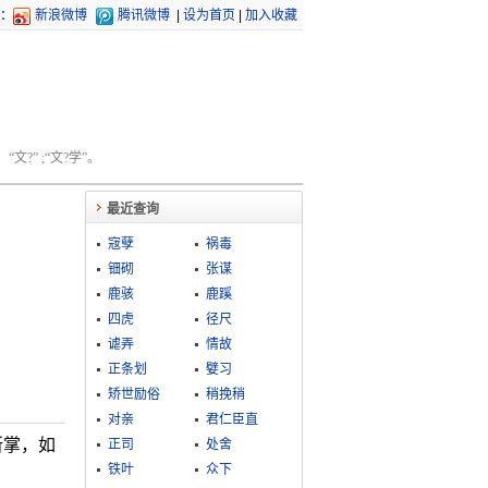
：
新浪微博
腾讯微博
|
设为首页
|
加入收藏
文?” ;“文?学”。
最近查询
宼孽
祸毒
钿砌
张谋
鹿骇
鹿蹊
四虎
径尺
谑弄
情故
正条划
嬖习
矫世励俗
稍挽稍
对亲
君仁臣直
所掌，如
正司
处舍
铁叶
众下