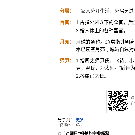
分居：
一家人分开生活：分居另过
百官：
1.古指公卿以下的众官。后
2.指人体上的各种器官。
月亮：
月球的通称。通常指其明亮
木已衰空月亮﹐城砧自急对
师尹：
1.指周太师尹氏。《诗．小
尹，尹氏，为太师。”后用
2.各属官之长。
试
在
分享到：
更多
阅读(5019次)
与“卿月”相关的字典解释