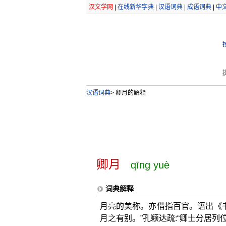
汉文学网
|
在线新华字典
|
汉语词典
|
成语词典
|
中
汉语词典
>
卿月的解释
卿月
qīng yuè
词典解释
月亮的美称。亦借指百官。语出《书
月之有别。”孔颖达疏:“卿士分居列