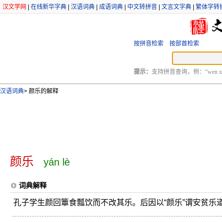
汉文学网
|
在线新华字典
|
汉语词典
|
成语词典
|
中文转拼音
|
文言文字典
|
繁体字转
按拼音检索
按部首检索
提示：
支持拼音查询，例：“wen xu
汉语词典
>
颜乐的解释
颜乐
yán lè
词典解释
孔子学生颜回簟食瓢饮而不改其乐。后因以“颜乐”谓安贫乐