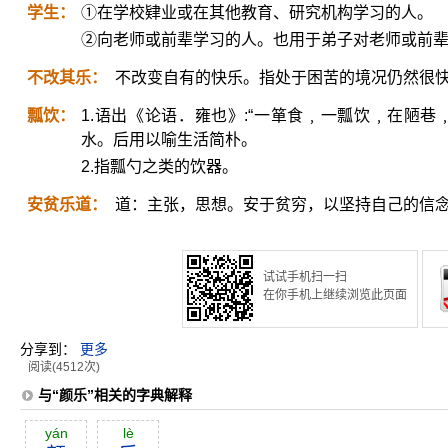
学生：
①在学校肄业或在其他教育、研究机构学习的人。
②向老师或前辈学习的人。也用于弟子对老师或前
不改其乐：
不改变自有的快乐。指处于困苦的境况仍然很
瓢饮：
1.语出《论语．雍也》:“一箪食﹐一瓢饮﹐在陋
水。后用以喻生活简朴。
2.指瓢勺之类的饮器。
安贫乐道：
道：主张，思想。安于贫穷，以坚持自己的信
试试手机扫一扫
在你手机上继续浏览此页面
分享到：
更多
阅读(4512次)
与“颜乐”相关的字典解释
yán
lè