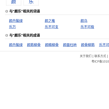
颜
乐
与“颜乐”相关的词语
颜丹鬓绿
颜之推
颜乌
乐万
乐不可支
乐不可极
与“颜乐”相关的成语
颜丹鬓绿
颜筋柳骨
颜精柳骨
颜面扫地
颜骨柳筋
乐不
|
|
关于我们
联系方式
粤ICP备1010