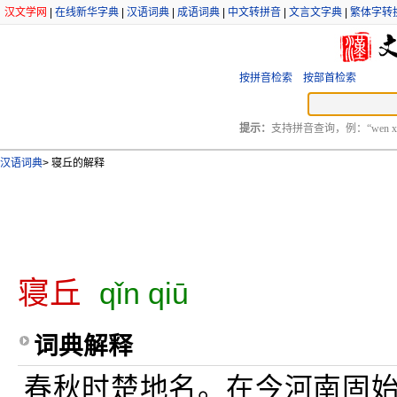
汉文学网
|
在线新华字典
|
汉语词典
|
成语词典
|
中文转拼音
|
文言文字典
|
繁体字转
按拼音检索
按部首检索
提示：
支持拼音查询，例：“wen xu
汉语词典
>
寝丘的解释
寝丘
qǐn qiū
词典解释
春秋时楚地名。在今河南固