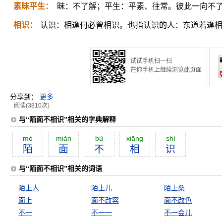
素昧平生：
昧：不了解；平生：平素、往常。彼此一向不
相识：
认识：相逢何必曾相识。也指认识的人：东道若逢
试试手机扫一扫
在你手机上继续浏览此页面
分享到：
更多
阅读(3810次)
与“陌面不相识”相关的字典解释
mò
miàn
bù
xiāng
shí
陌
面
不
相
识
与“陌面不相识”相关的词语
陌上人
陌上儿
陌上桑
面上
面不改容
面不改色
不一
不一一
不一会儿