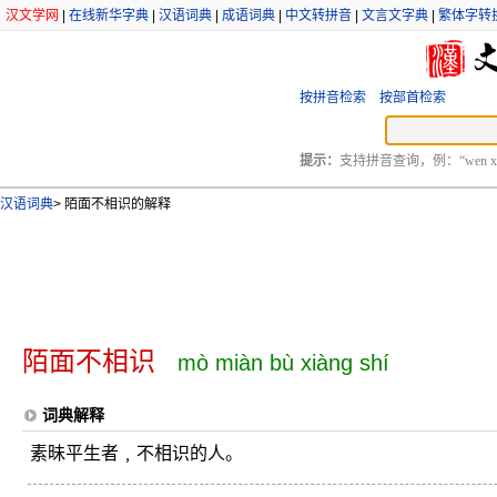
汉文学网
|
在线新华字典
|
汉语词典
|
成语词典
|
中文转拼音
|
文言文字典
|
繁体字转
按拼音检索
按部首检索
提示：
支持拼音查询，例：“wen xu
汉语词典
>
陌面不相识的解释
陌面不相识
mò miàn bù xiàng shí
词典解释
素昧平生者﹐不相识的人。