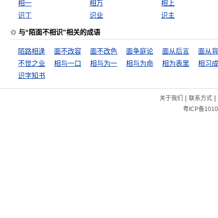
相一
相万
相上
识丁
识业
识主
与“陌面不相识”相关的成语
陌路相逢
面不改容
面不改色
面争庭论
面从后言
面从
不世之业
相与一口
相与为一
相与为命
相为表里
相习
识字知书
|
|
关于我们
联系方式
粤ICP备1010