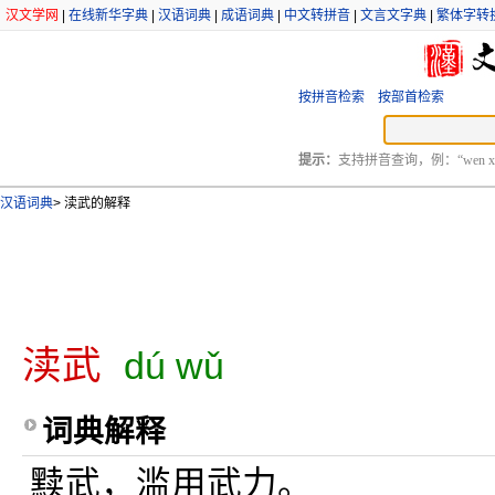
汉文学网
|
在线新华字典
|
汉语词典
|
成语词典
|
中文转拼音
|
文言文字典
|
繁体字转
按拼音检索
按部首检索
提示：
支持拼音查询，例：“wen xu
汉语词典
>
渎武的解释
渎武
dú wǔ
词典解释
黩武，滥用武力。