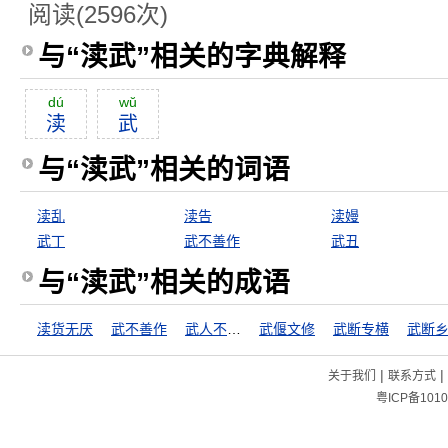
阅读(2596次)
与“渎武”相关的字典解释
dú
wŭ
渎
武
与“渎武”相关的词语
渎乱
渎告
渎嫚
武丁
武不善作
武丑
与“渎武”相关的成语
渎货无厌
武不善作
武人不惜死
武偃文修
武断专横
武断
|
|
关于我们
联系方式
粤ICP备1010