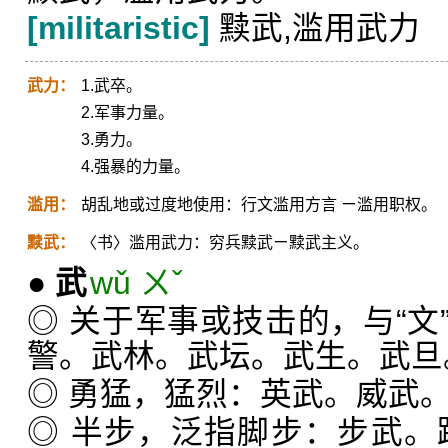
[militaristic]
黩武,滥用武力
武力：
1.武卒。
2.军事力量。
3.勇力。
4.强暴的力量。
滥用：
胡乱地或过度地使用：行文滥用方言 ㄧ滥用职权。
黩武：
〈书〉滥用武力：穷兵黩武ㄧ黩武主义。
●
武
wǔ ㄨˇ
◎ 关于军事或技击的，与“文
警。武林。武坛。武生。武旦
◎ 勇猛，猛烈：英武。威武
◎ 半步，泛指脚步：步武。