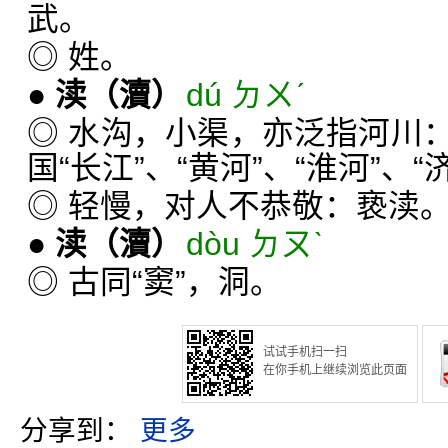
武。
◎ 姓。
●
渎
（瀆）
dú ㄉㄨˊ
◎ 水沟，小渠，亦泛指河川
国“长江”、“黄河”、“淮河”、
◎ 轻慢，对人不恭敬：亵渎
●
渎
（瀆）
dòu ㄉㄡˋ
◎ 古同“窦”，洞。
试试手机扫一扫
在你手机上继续浏览此页面
分享到：
更多