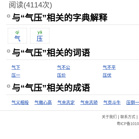
阅读(4114次)
与“气压”相关的字典解释
qì
yā
气
压
与“气压”相关的词语
气下
气不公
气不平
压一
压价
压伏
与“气压”相关的成语
气义相投
气傲心高
气充志定
气充志骄
气克斗牛
压倒
|
|
关于我们
联系方式
粤ICP备1010