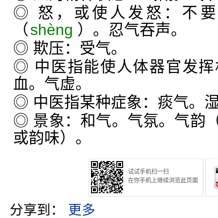
◎ 怒，或使人发怒：不
（
shèng
）。忍气吞声。
◎ 欺压：受气。
◎ 中医指能使人体器官发
血。气虚。
◎ 中医指某种症象：痰气。
◎ 景象：和气。气氛。气韵
或韵味）。
试试手机扫一扫
在你手机上继续浏览此页面
分享到：
更多