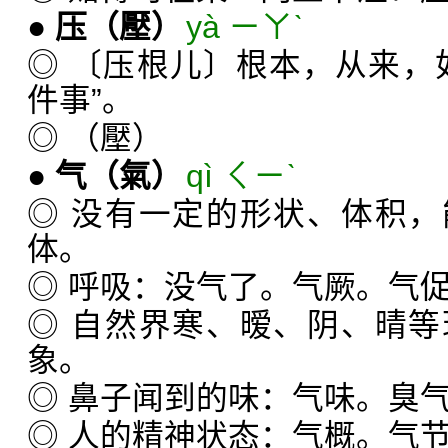
●
压
（壓）
yà ㄧㄚˋ
◎ 〔压根儿〕根本，从来，
件事”。
◎ （壓）
●
气
（氣）
qì ㄑㄧˋ
◎ 没有一定的形状、体积
体。
◎ 呼吸：没气了。气厥。气
◎ 自然界寒、暧、阴、晴
象。
◎ 鼻子闻到的味：气味。臭
◎ 人的精神状态：气概。气