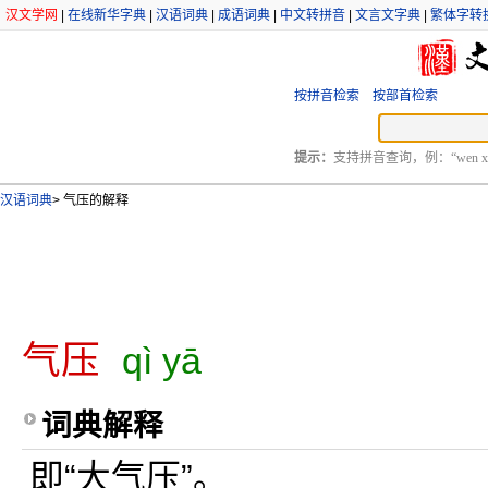
汉文学网
|
在线新华字典
|
汉语词典
|
成语词典
|
中文转拼音
|
文言文字典
|
繁体字转
按拼音检索
按部首检索
提示：
支持拼音查询，例：“wen xu
汉语词典
>
气压的解释
气压
qì yā
词典解释
即“大气压”。