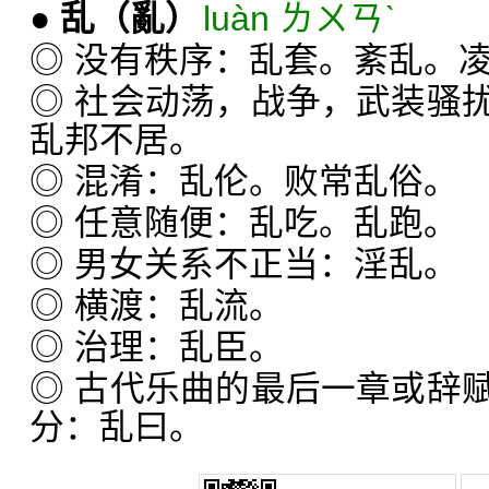
●
乱
（亂）
luàn ㄌㄨㄢˋ
◎ 没有秩序：乱套。紊乱。
◎ 社会动荡，战争，武装骚
乱邦不居。
◎ 混淆：乱伦。败常乱俗。
◎ 任意随便：乱吃。乱跑。
◎ 男女关系不正当：淫乱。
◎ 横渡：乱流。
◎ 治理：乱臣。
◎ 古代乐曲的最后一章或辞
分：乱曰。