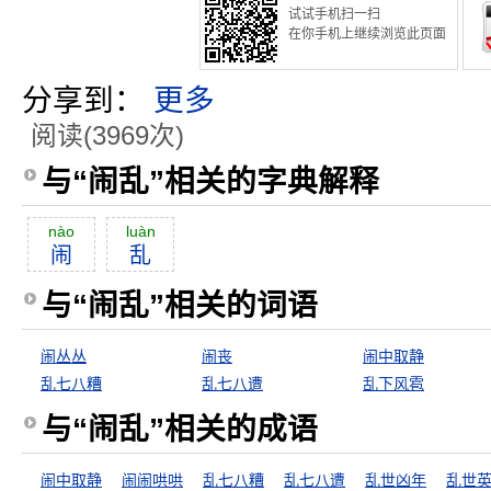
试试手机扫一扫
在你手机上继续浏览此页面
分享到：
更多
阅读(3969次)
与“闹乱”相关的字典解释
nào
luàn
闹
乱
与“闹乱”相关的词语
闹丛丛
闹丧
闹中取静
乱七八糟
乱七八遭
乱下风雹
与“闹乱”相关的成语
闹中取静
闹闹哄哄
乱七八糟
乱七八遭
乱世凶年
乱世