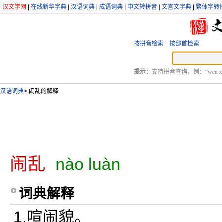
汉文学网
|
在线新华字典
|
汉语词典
|
成语词典
|
中文转拼音
|
文言文字典
|
繁体字转
按拼音检索
按部首检索
提示：
支持拼音查询，例：“wen xu
汉语词典
>
闹乱的解释
闹乱
nào luàn
词典解释
1.喧闹貌。