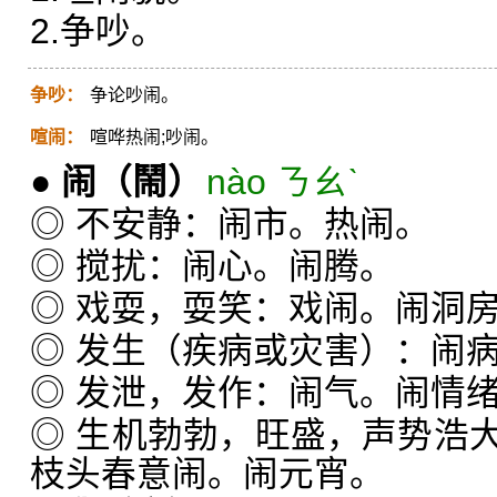
2.争吵。
争吵：
争论吵闹。
喧闹：
喧哗热闹;吵闹。
●
闹
（鬧）
nào ㄋㄠˋ
◎ 不安静：闹市。热闹。
◎ 搅扰：闹心。闹腾。
◎ 戏耍，耍笑：戏闹。闹洞
◎ 发生（疾病或灾害）：闹
◎ 发泄，发作：闹气。闹情
◎ 生机勃勃，旺盛，声势浩
枝头春意闹。闹元宵。