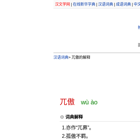
汉文学网
|
在线新华字典
|
汉语词典
|
成语词典
|
中
汉语词典
>
兀傲的解释
兀傲
wù ào
词典解释
1.亦作“兀奡”。
2.孤傲不羁。