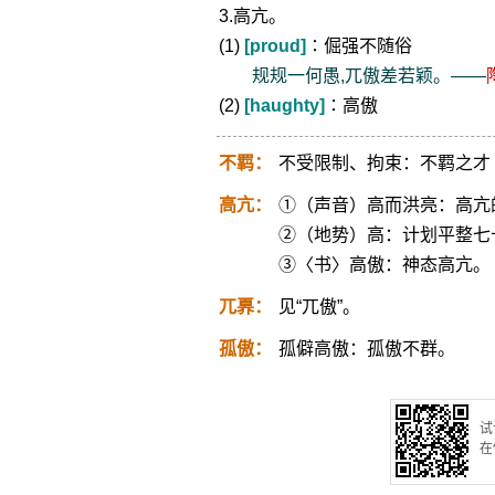
3.高亢。
(1)
[proud]
∶倔强不随俗
规规一何愚,兀傲差若颖。——
(2)
[haughty]
∶高傲
不羁：
不受限制、拘束：不羁之才
高亢：
①（声音）高而洪亮：高亢
②（地势）高：计划平整七
③〈书〉高傲：神态高亢。
兀奡：
见“兀傲”。
孤傲：
孤僻高傲：孤傲不群。
试
在