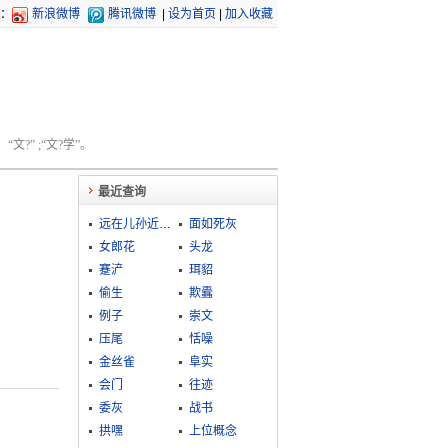
：
新浪微博
腾讯微博
|
设为首页
|
加入收藏
文?” ;“文?学”。
最近查询
远在儿孙近在身
面如死灰
女郎花
头龙
蹇浐
珥貂
偷生
欺蠹
例子
崇文
压尾
恬噪
金丝雀
阜实
会门
往迹
委灰
战书
拱嘿
上位概念