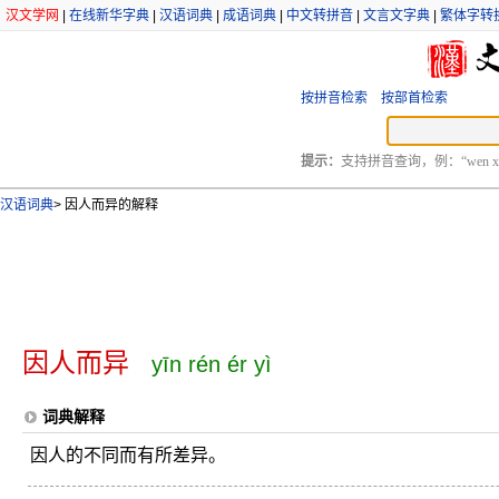
汉文学网
|
在线新华字典
|
汉语词典
|
成语词典
|
中文转拼音
|
文言文字典
|
繁体字转
按拼音检索
按部首检索
提示：
支持拼音查询，例：“wen xu
汉语词典
>
因人而异的解释
因人而异
yīn rén ér yì
词典解释
因人的不同而有所差异。