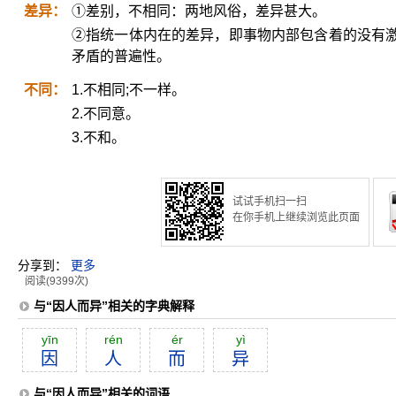
差异：
①差别，不相同：两地风俗，差异甚大。
②指统一体内在的差异，即事物内部包含着的没有
矛盾的普遍性。
不同：
1.不相同;不一样。
2.不同意。
3.不和。
试试手机扫一扫
在你手机上继续浏览此页面
分享到：
更多
阅读(9399次)
与“因人而异”相关的字典解释
yīn
rén
ér
yì
因
人
而
异
与“因人而异”相关的词语