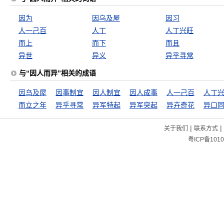
因为
因乌及屋
因习
人一己百
人丁
人丁兴旺
而上
而下
而且
异世
异义
异乎寻常
与“因人而异”相关的成语
因乌及屋
因事制宜
因人制宜
因人成事
人一己百
人丁
而立之年
异乎寻常
异军特起
异军突起
异卉奇花
异口
|
|
关于我们
联系方式
粤ICP备1010