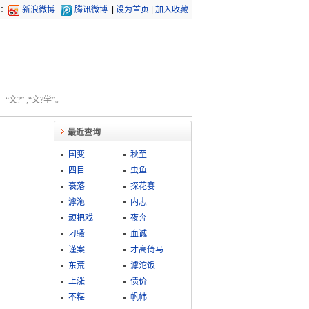
：
新浪微博
腾讯微博
|
设为首页
|
加入收藏
文?” ;“文?学”。
最近查询
国变
秋至
四目
虫鱼
衰落
探花宴
滹沲
内志
顽把戏
夜奔
刁骚
血诚
谨案
才高倚马
东荒
滹沱饭
上涨
债价
不糂
帆帏