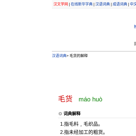
汉文学网
|
在线新华字典
|
汉语词典
|
成语词典
|
中
汉语词典
>
毛货的解释
毛货
máo huò
词典解释
1.指毛料﹐毛织品。
2.指未经加工的粗货。