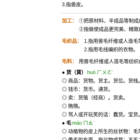
3.指兽皮。
加工：
①把原材料、半成品等制成
②指做使成品更完美、精致
毛织品：
1.指用兽毛纤维或人造
2.指用毛线编织的衣物。
毛料：
用兽毛纤维或人造毛等纺织
●
货
（貨）
huò ㄏㄨㄛˋ
◎ 商品：货物。货主。货位。货栈
◎ 钱币：货币。通货。
◎ 卖：货殖（经商）。货卖。
◎ 贿赂。
◎ 骂人或开玩笑的话：蠢货。宝货
●
毛
máo ㄇㄠˊ
◎ 动植物的皮上所生的丝状物：
◎ 像毛的东西，指谷物或草：不毛