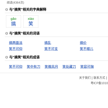
阅读(4364次)
与“搞笑”相关的字典解释
găo
xiào
搞
笑
与“搞笑”相关的词语
搞两面派
搞乱
搞价
笑不可仰
笑不可支
笑不唧儿
与“搞笑”相关的成语
笑不可仰
笑中有刀
笑傲风月
笑处藏刀
笑容可掬
|
|
关于我们
联系方式
粤ICP备1010