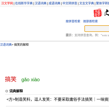
汉文学网
|
在线新华字典
|
汉语词典
|
成语词典
|
中文转拼音
|
文言文字典
|
繁体字转
按拼音检索
按部首检索
提示：
支持拼音查询，例：“wen xu
汉语词典
>
搞笑的解释
搞笑
gǎo xiào
词典解释
<方>制造笑料，逗人发笑：不要采取庸俗手法搞笑｜一味