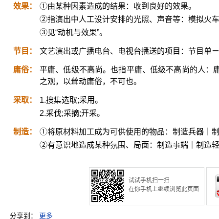
效果：
①由某种因素造成的结果：收到良好的效果。
②指演出中人工设计安排的光照、声音等：模拟火
③见“动机与效果”。
节目：
文艺演出或广播电台、电视台播送的项目：节目单
庸俗：
平庸、低级不高尚。也指平庸、低级不高尚的人：
之观，以耸动庸俗，不可也。
采取：
1.搜集选取;采用。
2.采伐;采摘;开采。
制造：
①将原材料加工成为可供使用的物品：制造兵器｜
②有意识地造成某种氛围、局面：制造事端｜制造
试试手机扫一扫
在你手机上继续浏览此页面
分享到：
更多