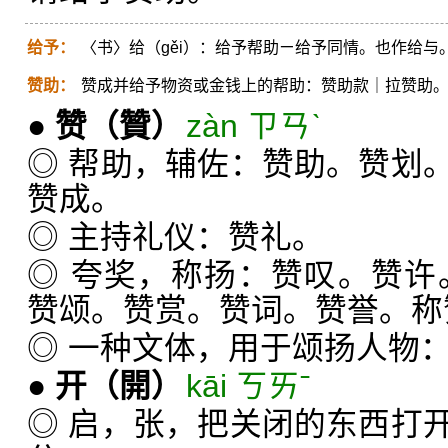
给予：
〈书〉给（gěi）：给予帮助ㄧ给予同情。也作给与
赞助：
赞成并给予物资或金钱上的帮助：赞助款｜拉赞助
●
赞
（贊）
zàn ㄗㄢˋ
◎ 帮助，辅佐：赞助。赞划
赞成。
◎ 主持礼仪：赞礼。
◎ 夸奖，称扬：赞叹。赞许
赞颂。赞赏。赞词。赞誉。称
◎ 一种文体，用于颂扬人物
●
开
（開）
kāi ㄎㄞˉ
◎ 启，张，把关闭的东西打