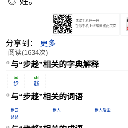
◎ 姓。
试试手机扫一扫
在你手机上继续浏览此页面
分享到：
更多
阅读(1634次)
与“步趍”相关的字典解释
bù
chí
步
趍
与“步趍”相关的词语
步云
步人
步人后尘
趍趍