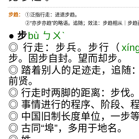
步趋：
①泛指行走：进退步趋。
②“亦步亦趋”的略语。追随；效法：步趋相从｜步趋
●
步
bù ㄅㄨˋ
◎ 行走：步兵。步行（
xín
步。固步自封。望而却步。
◎ 踏着别人的足迹走，追随
前贤。
◎ 行走时两脚的距离：步伐
◎ 事情进行的程序、阶段、
◎ 中国旧制长度单位，一步
◎ 古同“埠”，多用于地名。