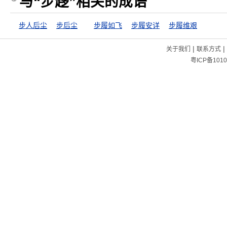
与“步趍”相关的成语
步人后尘
步后尘
步履如飞
步履安详
步履维艰
|
|
关于我们
联系方式
粤ICP备1010