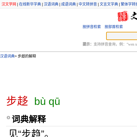
汉文学网
|
在线新华字典
|
汉语词典
|
成语词典
|
中文转拼音
|
文言文字典
|
繁体字转
按拼音检索
按部首检索
提示：
支持拼音查询，例：“wen xu
汉语词典
>
步趍的解释
步趍
bù qū
词典解释
见“步趋”。