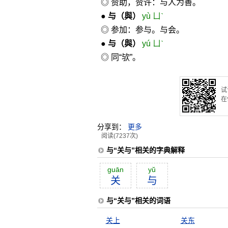
◎ 赞助，赞许：与人为善。
●
与
（與）
yù ㄩˋ
◎ 参加：参与。与会。
●
与
（與）
yú ㄩˋ
◎ 同“欤”。
试
在
分享到：
更多
阅读(7237次)
与“关与”相关的字典解释
guān
yŭ
关
与
与“关与”相关的词语
关上
关东