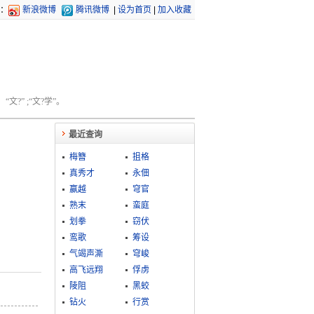
：
新浪微博
腾讯微博
|
设为首页
|
加入收藏
文?” ;“文?学”。
最近查询
梅簪
抯格
真秀才
永佃
赢越
穹官
熟末
蛮庭
划拳
窃伏
鸾歌
筹设
气竭声澌
穹峻
高飞远翔
俘虏
陵阻
黑蛟
钻火
行赏