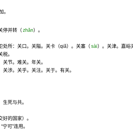
参加。
关停并转（
zhǎn
）。
卫处所：关口。关隘。关卡（qiǎ）。关塞（
sài
）。关津。嘉峪
关税。
：关节。难关。年关。
。关涉。关乎。关注。关于。有关。
。生死与共。
交好的国家）。
“宁可”连用。