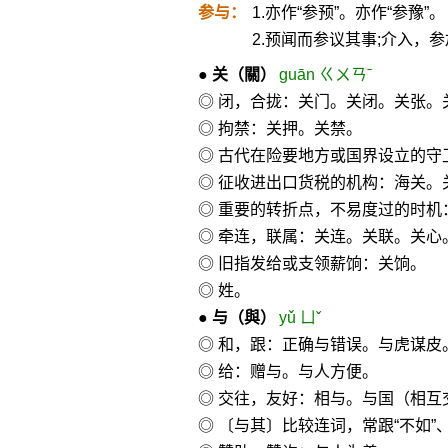
参与：
1.亦作“参预”。亦作“参豫”。
2.预闻而参议其事;介入，
●
关
（關）
guān ㄍㄨㄢˉ
◎ 闭，合拢：关门。关闭。关张。
◎ 拘禁：关押。关禁。
◎ 古代在险要地方或国界设立的守
◎ 征收进出口货税的机构：海关。
◎ 重要的转折点，不易度过的时机
◎ 牵连，联属：关连。关联。关心
◎ 旧指发给或支领薪饷：关饷。
◎ 姓。
●
与
（與）
yǔ ㄩˇ
◎ 和，跟：正确与错误。与虎谋皮
◎ 给：赠与。与人方便。
◎ 交往，友好：相与。与国（相互
◎ 〔与其〕比较连词，常跟“不如”、