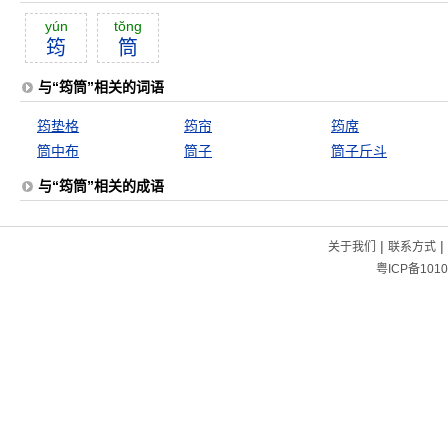
yún
tŏng
筠
筒
与“筠筒”相关的词语
筠垫格
筠帘
筠席
筒中布
筒子
筒子斤斗
与“筠筒”相关的成语
|
|
关于我们
联系方式
粤ICP备1010