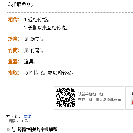
3.指取鱼器。
相传：
1.递相传授。
2.长期以来互相传说。
筠筩：
见“筠筒”。
竹筒：
见“竹筩”。
鱼器：
渔具。
指取：
以指捡取。亦以喻轻易。
试试手机扫一扫
在你手机上继续浏览此页面
分享到：
更多
阅读(2001次)
与“筠筒”相关的字典解释