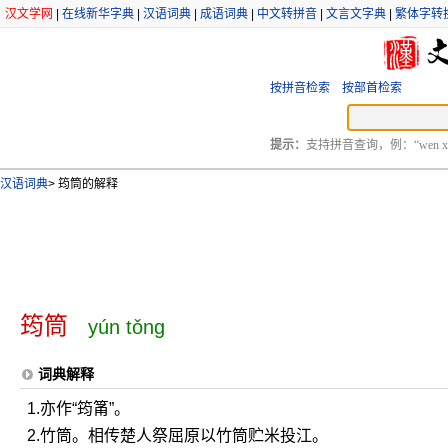
汉文学网
|
在线新华字典
|
汉语词典
|
成语词典
|
中文转拼音
|
文言文字典
|
繁体字转
按拼音检索
按部首检索
提示：
支持拼音查询，例：“wen xu
汉语词典
>
筠筒的解释
筠筒
yún tǒng
词典解释
1.亦作“筠筩”。
2.竹筒。相传楚人祭屈原以竹筒贮米投江。