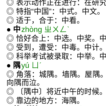
◎ 表示动作正在进行：在研
◎ 特指“中国”：中式。中文。
◎ 适于，合于：中看。
●
中
zhòng ㄓㄨㄥˋ
◎ 恰好合上：中选。中奖。
◎ 受到，遭受：中毒。中计
◎ 科举考试被录取：中举。
●
隅
yú ㄩˊ
◎ 角落：城隅。墙隅。屋隅
向隅而泣。
◎ 〔隅中〕将近中午的时候
◎ 靠边的地方：海隅。