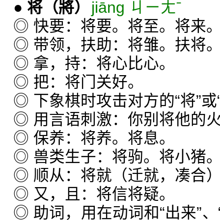
●
将
（將）
jiāng ㄐㄧㄤˉ
◎ 快要：将要。将至。将来
◎ 带领，扶助：将雏。扶将
◎ 拿，持：将心比心。
◎ 把：将门关好。
◎ 下象棋时攻击对方的“将”或
◎ 用言语刺激：你别将他的
◎ 保养：将养。将息。
◎ 兽类生子：将驹。将小猪
◎ 顺从：将就（迁就，凑合
◎ 又，且：将信将疑。
◎ 助词，用在动词和“出来”、