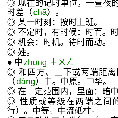
◎ 现在的记时单位，一昼夜
时差（
chā
）。
◎ 某一时刻：按时上班。
◎ 不定时，有时候：时而。
◎ 机会：时机。待时而动。
◎ 姓。
●
中
zhōng ㄓㄨㄥˉ
◎ 和四方、上下或两端距
（
dàng
）中。中原。中华。
◎ 在一定范围内，里面：暗
◎ 性质或等级在两端之间
行）。中等。中流砥柱。