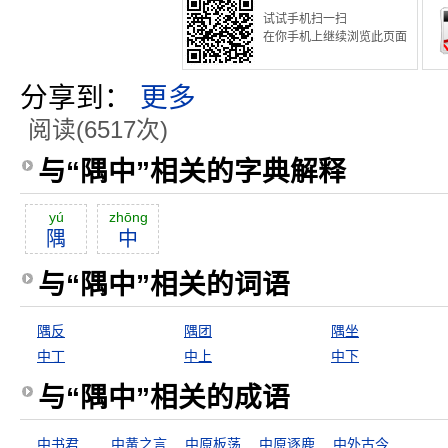
试试手机扫一扫
在你手机上继续浏览此页面
分享到：
更多
阅读(6517次)
与“隅中”相关的字典解释
yú
zhōng
隅
中
与“隅中”相关的词语
隅反
隅团
隅坐
中丁
中上
中下
与“隅中”相关的成语
中书君
中冓之言
中原板荡
中原逐鹿
中外古今