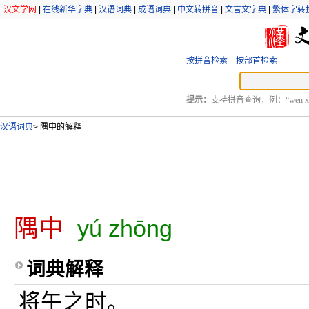
汉文学网
|
在线新华字典
|
汉语词典
|
成语词典
|
中文转拼音
|
文言文字典
|
繁体字转
按拼音检索
按部首检索
提示：
支持拼音查询，例：“wen xu
汉语词典
>
隅中的解释
隅中
yú zhōng
词典解释
将午之时。