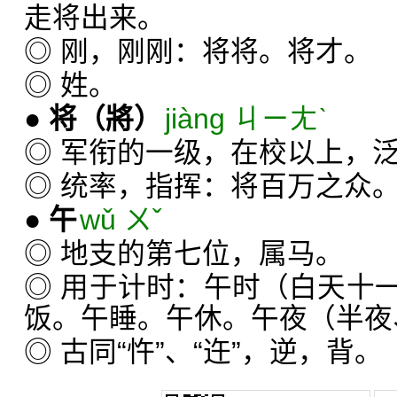
走将出来。
◎ 刚，刚刚：将将。将才。
◎ 姓。
●
将
（將）
jiàng ㄐㄧㄤˋ
◎ 军衔的一级，在校以上，
◎ 统率，指挥：将百万之众
●
午
wǔ ㄨˇ
◎ 地支的第七位，属马。
◎ 用于计时：午时（白天十
饭。午睡。午休。午夜（半夜
◎ 古同“忤”、“迕”，逆，背。